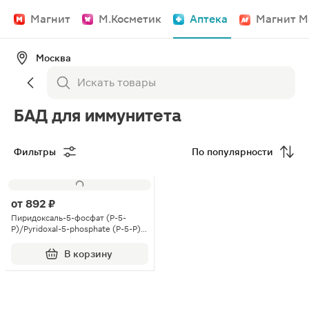
Магнит
М.Косметик
Аптека
Магнит М
Москва
БАД для иммунитета
Фильтры
По популярности
от
892 ₽
Пиридоксаль-5-фосфат (P-5-
P)/Pyridoxal-5-phosphate (P-5-P)
таблетки с рисками по 0.5г 60шт
В корзину