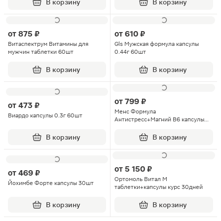
В корзину
В корзину
от
875 ₽
от
610 ₽
Витаспектрум Витамины для
Gls Мужская формула капсулы
мужчин таблетки 60шт
0.44г 60шт
В корзину
В корзину
от
799 ₽
от
473 ₽
Менс Формула
Виардо капсулы 0.3г 60шт
Антистресс+Магний В6 капсулы
30шт
В корзину
В корзину
от
5 150 ₽
от
469 ₽
Ортомоль Витал М
Йохимбе Форте капсулы 30шт
таблетки+капсулы курс 30дней
В корзину
В корзину