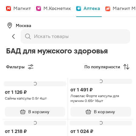
Магнит
М.Косметик
Аптека
Магнит М
Москва
БАД для мужского здоровья
Фильтры
По популярности
от
1 491 ₽
от
1 126 ₽
Ловелас Форте капсулы для
Саймы капсулы 0.5г 4шт
мужчин 0.65г 16шт
В корзину
В корзину
от
1 218 ₽
от
1 024 ₽