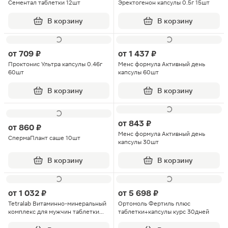
Сементал таблетки 12шт
Эректогенон капсулы 0.5г 15шт
В корзину
В корзину
от
709 ₽
от
1 437 ₽
Проктонис Ультра капсулы 0.46г
Менс формула Активный день
60шт
капсулы 60шт
В корзину
В корзину
от
843 ₽
от
860 ₽
Менс формула Активный день
СпермаПлант саше 10шт
капсулы 30шт
В корзину
В корзину
от
1 032 ₽
от
5 698 ₽
Tetralab Витаминно-минеральный
Ортомоль Фертиль плюс
комплекс для мужчин таблетки
таблетки+капсулы курс 30дней
покрытые оболочкой 0.9г 60шт