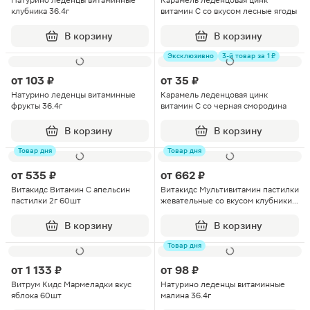
Натурино леденцы витаминные
Карамель леденцовая цинк
клубника 36.4г
витамин С со вкусом лесные ягоды
В корзину
В корзину
Эксклюзивно
3-й товар за 1 ₽
от
103 ₽
от
35 ₽
Натурино леденцы витаминные
Карамель леденцовая цинк
фрукты 36.4г
витамин С со черная смородина
В корзину
В корзину
Товар дня
Товар дня
от
535 ₽
от
662 ₽
Витакидс Витамин С апельсин
Витакидс Мультивитамин пастилки
пастилки 2г 60шт
жевательные со вкусом клубники
2г 60шт
В корзину
В корзину
Товар дня
от
1 133 ₽
от
98 ₽
Витрум Кидс Мармеладки вкус
Натурино леденцы витаминные
яблока 60шт
малина 36.4г