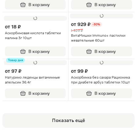
В корзину
В корзину
от
929 ₽
-30%
от
18 ₽
1 329 ₽
Аскорбиновая кислота таблетки
ВитаМишки Immuno+ пастилки
малина 3г 10шт
жевательные 60шт
В корзину
В корзину
Товар дня
от
97 ₽
от
99 ₽
Натурино леденцы витаминные
Аскорбинка без сахара Рационика
апельсин 36.4г
при диабете арбуз таблетки 10шт
В корзину
В корзину
Показать ещё