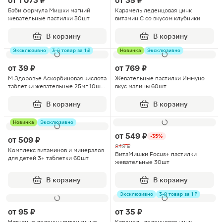
от
1 073 ₽
от
35 ₽
Бэби формула Мишки магний
Карамель леденцовая цинк
жевательные пастилки 30шт
витамин С со вкусом клубники
В корзину
В корзину
Эксклюзивно
3-й товар за 1 ₽
Новинка
Эксклюзивно
от
39 ₽
от
769 ₽
М Здоровье Аскорбиновая кислота
Жевательные пастилки Иммуно
таблетки жевательные 25мг 10шт
вкус малины 60шт
в ассортименте
В корзину
В корзину
Новинка
Эксклюзивно
от
549 ₽
-35%
от
509 ₽
849 ₽
Комплекс витаминов и минералов
ВитаМишки Focus+ пастилки
для детей 3+ таблетки 60шт
жевательные 30шт
В корзину
В корзину
Эксклюзивно
3-й товар за 1 ₽
от
95 ₽
от
35 ₽