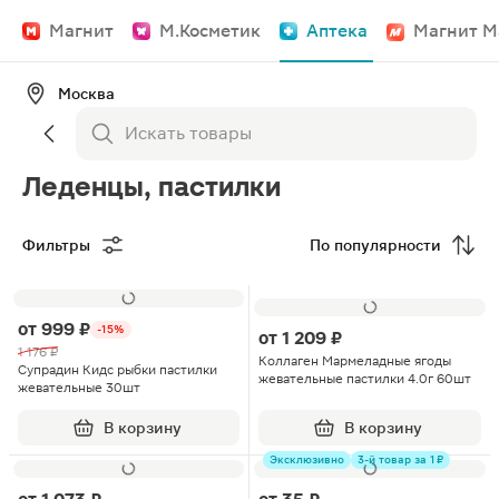
Магнит
М.Косметик
Аптека
Магнит М
Москва
Леденцы, пастилки
Фильтры
По популярности
от
999 ₽
-15%
от
1 209 ₽
1 176 ₽
Коллаген Мармеладные ягоды
Супрадин Кидс рыбки пастилки
жевательные пастилки 4.0г 60шт
жевательные 30шт
В корзину
В корзину
Эксклюзивно
3-й товар за 1 ₽