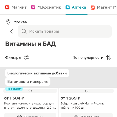
Магнит
М.Косметик
Аптека
Магнит М
Москва
Витамины и БАД
Фильтры
По популярности
Биологически активные добавки
Витамины и минералы
По рецепту
от
1 304 ₽
от
1 269 ₽
Коэнзим композитум раствор для
Solgar Кальций-Магний-цинк
внутримышечного введения 2.2мл
таблетки 100шт
ампулы 5шт