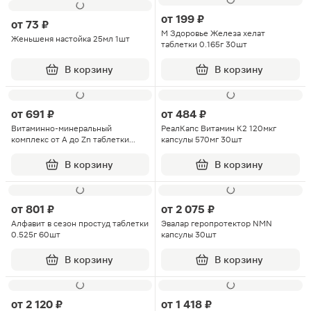
от
199 ₽
от
73 ₽
М Здоровье Железа хелат
Женьшеня настойка 25мл 1шт
таблетки 0.165г 30шт
В корзину
В корзину
от
691 ₽
от
484 ₽
Витаминно-минеральный
РеалКапс Витамин К2 120мкг
комплекс от А до Zn таблетки
капсулы 570мг 30шт
покрытые оболочкой 1.35г 30шт
В корзину
В корзину
от
801 ₽
от
2 075 ₽
Алфавит в сезон простуд таблетки
Эвалар геропротектор NMN
0.525г 60шт
капсулы 30шт
В корзину
В корзину
от
2 120 ₽
от
1 418 ₽