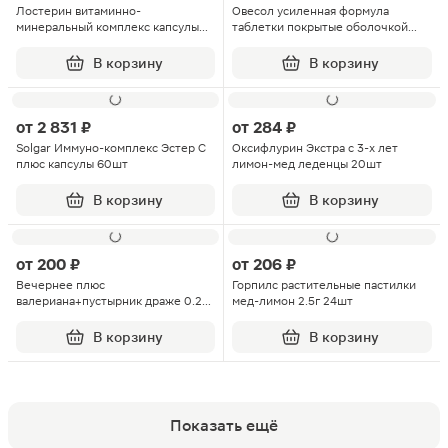
Лостерин витаминно-
Овесол усиленная формула
минеральный комплекс капсулы
таблетки покрытые оболочкой
120шт
0.58г 60шт
В корзину
В корзину
от
2 831 ₽
от
284 ₽
Solgar Иммуно-комплекс Эстер С
Оксифлурин Экстра с 3-х лет
плюс капсулы 60шт
лимон-мед леденцы 20шт
В корзину
В корзину
от
200 ₽
от
206 ₽
Вечернее плюс
Горпилс растительные пастилки
валериана+пустырник драже 0.2г
мед-лимон 2.5г 24шт
100шт
В корзину
В корзину
Показать ещё