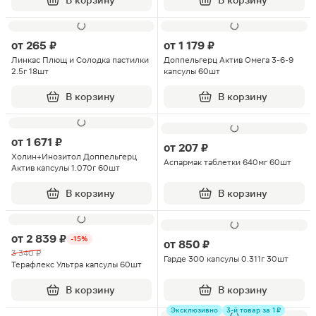
В корзину
В корзину
от
265 ₽
от
1 179 ₽
Линкас Плющ и Солодка пастилки
Доппельгерц Aктив Омега 3-6-9
2.5г 18шт
капсулы 60шт
В корзину
В корзину
от
1 671 ₽
от
207 ₽
Холин+Инозитол Доппельгерц
Аспармак таблетки 640мг 60шт
Актив капсулы 1.070г 60шт
В корзину
В корзину
от
2 839 ₽
-15%
от
850 ₽
3 340 ₽
Гарде 300 капсулы 0.311г 30шт
Терафлекс Ультра капсулы 60шт
В корзину
В корзину
Эксклюзивно
3-й товар за 1 ₽