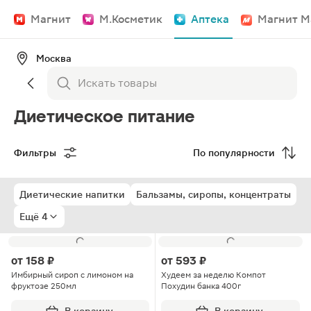
Магнит
М.Косметик
Аптека
Магнит М
Москва
Диетическое питание
Фильтры
По популярности
Диетические напитки
Бальзамы, сиропы, концентраты
Ещё 4
от
158 ₽
от
593 ₽
Имбирный сироп с лимоном на
Худеем за неделю Компот
фруктозе 250мл
Похудин банка 400г