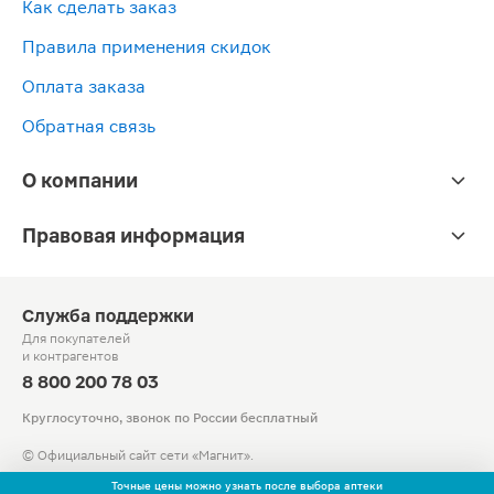
Как сделать заказ
пакеты
пакетики
25шт*
2г
3г
2г
Правила применения скидок
25шт
10шт
Оплата заказа
Обратная связь
О компании
Правовая информация
Служба поддержки
Для покупателей
и контрагентов
8 800 200 78 03
Круглосуточно, звонок по России бесплатный
© Официальный сайт сети «Магнит».
2010-2026 АО «Тандер»
Точные цены можно узнать после выбора аптеки