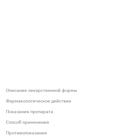
Описание лекарственной формы
Фармакологическое действие
Показания препарата
огическую дозу витаминов В6, В2, В12 и В5. Компливит 
Способ применения
Противопоказания
, С, Е, группы В (В1, В2, В6, В12, кальция пантотена-та