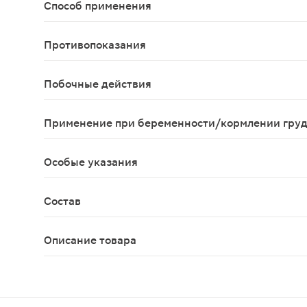
Способ применения
Взрослым по 2 таблетки в день во время еды.
Противопоказания
Индивидуальная непереносимость компонентов.
Побочные действия
Возможны алергические реакции
Применение при беременности/кормлении гру
Перед применением необходимо проконсультиров
Особые указания
Биологически активная добавка к пище. Не явл
Состав
Аскорбиновая кислота (витамин С) 50,0 мг, Магни
Описание товара
Компливит магний таблетки 60шт помогут пополн