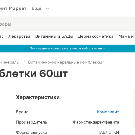
нит Маркет
Ещё
ас
Лекарства
Витамины и БАДы
Дермакосметика
Мама и
Точные цены можно узнать после выбора аптеки
 минералы
Витаминно-минеральные комплексы
аблетки 60шт
Характеристики
Бренд
Компливит
Производитель
Фармстандарт-Уфавита
Форма выпуска
ТАБЛЕТКИ