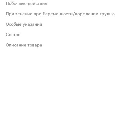
Побочные действия
Применение при беременности/кормлении грудью
Особые указания
Состав
Описание товара
мендуется проконсультироваться с врачом
витамин Е)10,0 мг, Никотинамид (витамин РР) 7,5 мг, Каль
ов, способствуя общему оздоровлению организма и укреп