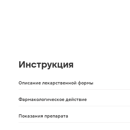
Инструкция
Описание лекарственной формы
Таблетки массой 735мг,60шт в упаковке
Фармакологическое действие
Компливит Магний содержит магний в легко усва
Показания препарата
Рекомендуется в качестве биологически активной 