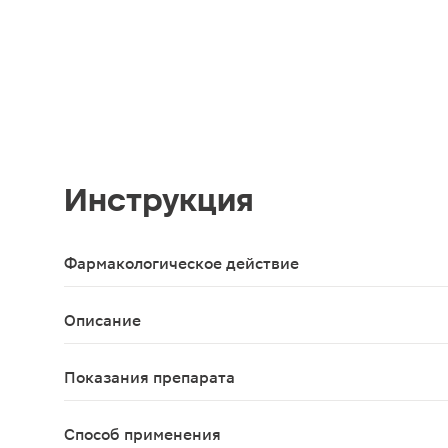
Инструкция
Фармакологическое действие
Способствует поддержанию в норме артериальног
Описание
Био-чай Эвалар «Гипотензивные травы» в фильтр
Показания препарата
Рекомендуется в качестве биологически активн
Способ применения