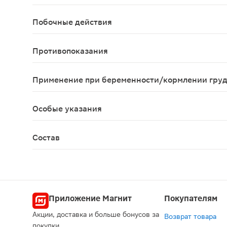
Принимать взрослым по 1 стакану 2 раза в день 
Побочные действия
Возможны аллергические реакции.
Противопоказания
Индивидуальная непереносимость компонентов, 
Применение при беременности/кормлении гру
Противопоказано применение при беременности
Особые указания
Биологически активная добавка (БАД) к пище Не
Состав
Листья смородины, цветки и листья боярышника,
Приложение Магнит
Покупателям
Акции, доставка и больше бонусов за
Возврат товара
покупки