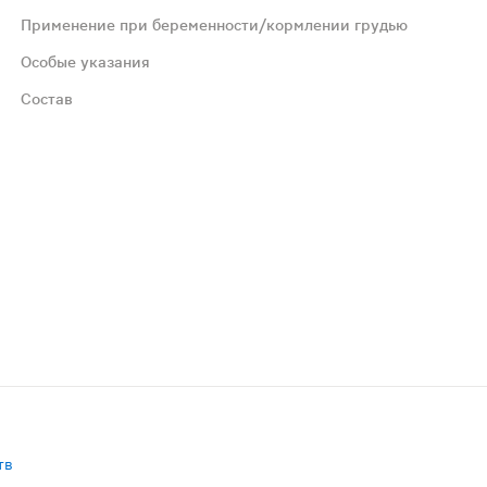
Применение при беременности/кормлении грудью
Особые указания
Состав
ляники, листья мяты перечной, хвоща трава, ароматизат
тв