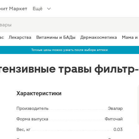
нит Маркет
Ещё
ас
Лекарства
Витамины и БАДы
Дермакосметика
Мама и
Точные цены можно узнать после выбора аптеки
тензивные травы фильтр-
Характеристики
Производитель
Эвалар
Форма выпуска
Фиточай
Вес, кг
0.03