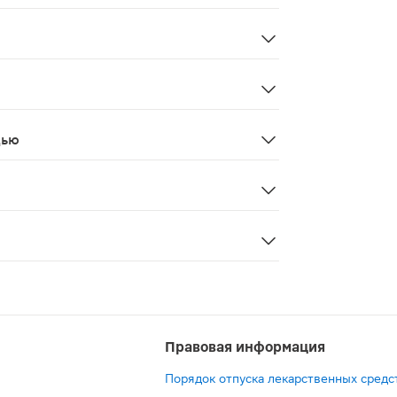
во время еды. Рекомендуется регулярный прием.
беременность, кормление грудью.
дью
 и впериод лактации
 является лекарственным средством.
 плоды аронии, трава мелиссы лекарственной, листья зем
Правовая информация
Порядок отпуска лекарственных средс