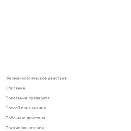
Фармакологическое действие
ечно-сосудистой системы, укреплению сосудистых стенок
Описание
Показания препарата
ального давления, оздоровления сердечно-сосудистой си
Способ применения
Побочные действия
й мягким гипотензивным действием и способствующей:
Противопоказания