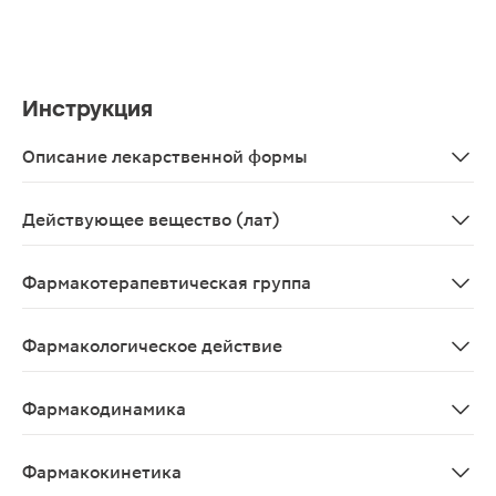
Инструкция
Описание лекарственной формы
Сырье растительное массой 1.5г в фильтр-пакетах 20ш
Действующее вещество (лат)
Folia Orthosiphonis staminei
Фармакотерапевтическая группа
Диуретическое средство растительного происхожден
Фармакологическое действие
Мочегонное, противовоспалительное, спазмолитическо
Фармакодинамика
Настой листьев почечного чая оказывает умеренное д
Фармакокинетика