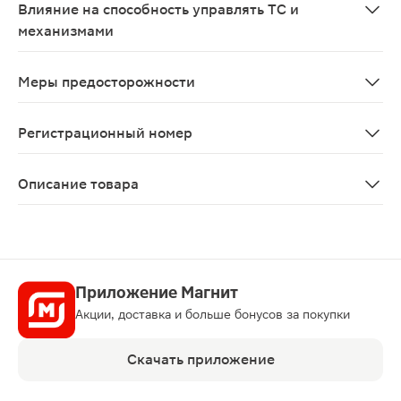
Влияние на способность управлять ТС и
механизмами
Не влияет
Меры предосторожности
Почечный чай эффективен при длительном применении (
Регистрационный номер
ЛП-№(013573)-(РГ-RU)
Описание товара
Почечный чай листья фильтр-пакет 1.5г 20шт отличае
Приложение Магнит
Акции, доставка и больше бонусов за покупки
Скачать приложение