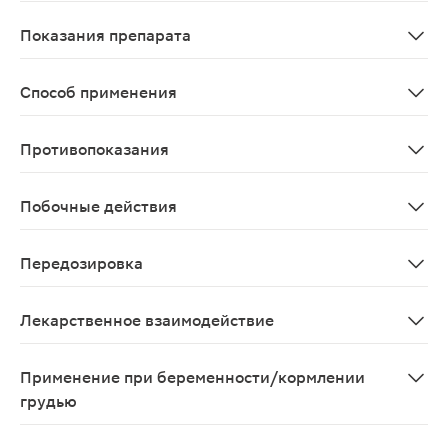
Данные отсутствуют
Показания препарата
В комплексной терапии при отеках, возникающих всле
Способ применения
1 фильтр-пакет (1 столовая ложка) помещают в стекля
Противопоказания
Повышенная чувствительность к препарату, детский воз
Побочные действия
Возможны аллергические реакции.
Передозировка
Возможны аллергические реакции
Лекарственное взаимодействие
Данные отсутствуют
Применение при беременности/кормлении
грудью
Возможно применение при беременности и в период г