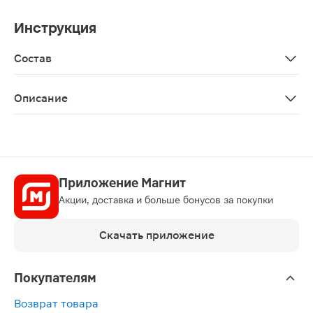
Инструкция
Состав
Aqua, sodium lauroyl sarcosinate, sodium lauroyl oat amino
Описание
Шампунь Лошадиная сила для роста и укрепления воло
Приложение Магнит
Акции, доставка и больше бонусов за покупки
Скачать приложение
Покупателям
Возврат товара