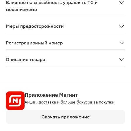
Влияние на способность управлять ТС и
механизмами
При длительном применении препаратов пустырника в
Меры предосторожности
С осторожностью: заболевания печени, алкоголизм, чер
Регистрационный номер
ЛП-№(007737)-(РГ-RU)
Описание товара
Настойка Пустырника Ивановская ФФ 25мл — седативно
Приложение Магнит
Акции, доставка и больше бонусов за покупки
Скачать приложение