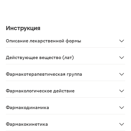
Инструкция
Описание лекарственной формы
Настойка, 25 мл - флаконы темного стекла (1) - пачки 
Действующее вещество (лат)
Tinctura herbae Leonuri
Фармакотерапевтическая группа
Седативное средство растительного происхождения.
Фармакологическое действие
Средство растительного происхождения;Оказывает сед
Фармакодинамика
Оказывает выраженное седативное, умеренное кардио
Фармакокинетика