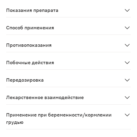
Данные не представлены.
Показания препарата
Невротические и астеноневротические расстройства,
Способ применения
Внутрь до еды по 30 капель 3 - 4 раза в день. Курс леч
Противопоказания
Повышенная чувствительность к препаратам пустырни
Побочные действия
В отдельных случаях: аллергические реакции.
Передозировка
До настоящего времени случаев передозировки не за
Лекарственное взаимодействие
Усиливает действие снотворных и анальгезирующих ср
Применение при беременности/кормлении
грудью
Применение во время беременности не рекомендуется