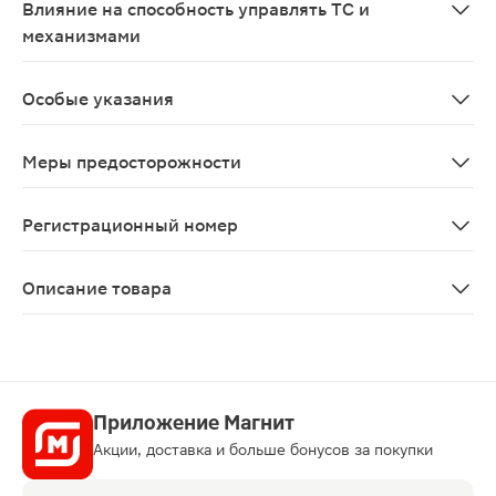
Влияние на способность управлять ТС и
механизмами
Лекарственное средство содержит этиловый спирт! В
Особые указания
При длительном применении в больших дозах возможно
Меры предосторожности
Препарат не рекомендуется принимать во время еды, 
Регистрационный номер
Р N002034/01
Описание товара
Боярышника настойка 25мл относится к категории фит
Приложение Магнит
Акции, доставка и больше бонусов за покупки