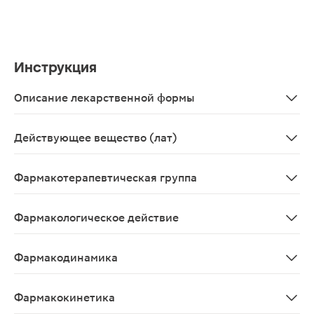
Инструкция
Описание лекарственной формы
Прозрачная жидкость от светло-желтого до красно-ко
Действующее вещество (лат)
Fructus Crataegi
Фармакотерапевтическая группа
Кардиотоническое средство растительного происхожд
Фармакологическое действие
Средство растительного происхождения;Плоды боярышн
Фармакодинамика
Обладает умеренным кардиотоническим, спазмолитич
Фармакокинетика