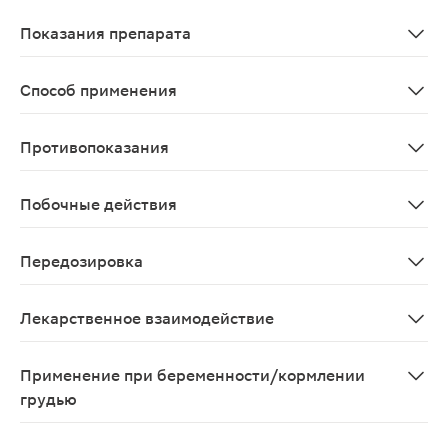
Фармакокинетика не изучена, так как лекарственное 
Показания препарата
В составе комплексной терапии при функциональных н
Способ применения
Внутрь по 15-20 капель 3 раза в день до еды.
Противопоказания
Повышенная чувствительность к растению.
Побочные действия
Аллергические реакции (покраснение и сыпь на коже, з
Передозировка
Может вызвать побочные эффекты
Лекарственное взаимодействие
При комбинированном применении настойки боярышника
Применение при беременности/кормлении
грудью
Не рекомендуется применение в I триместре беременн