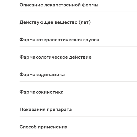
Описание лекарственной формы
Таблетки, покрытые пленочной оболочкой оранжево
Действующее вещество (лат)
Eletriptanum
Фармакотерапевтическая группа
Противомигренозный препарат.
Фармакологическое действие
Противомигренозное.
Фармакодинамика
Препарат, применяемый при мигрени. Элетриптан 
Фармакокинетика
Всасывание После приема внутрь элетриптан быс
Показания препарата
Купирование приступов мигрени с аурой или без
Способ применения
Препарата назначают внутрь. Таблетки следует п