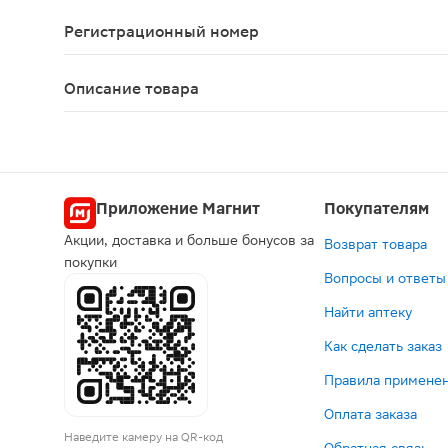
Следует учитывать, что неограниченное примен
Регистрационный номер
ЛП-№(002222)-(РГ-RU)
Описание товара
Релпакс таблетки 40мг 2шт является противоми
Приложение Магнит
Покупателям
Акции, доставка и больше бонусов за
Возврат товара
покупки
Вопросы и ответы
Найти аптеку
Как сделать заказ
Правила применен
Оплата заказа
Наведите камеру на QR-код