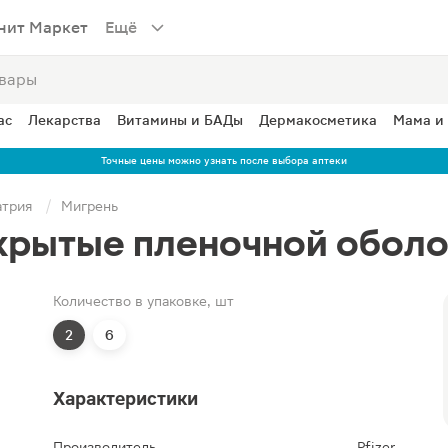
нит Маркет
Ещё
ас
Лекарства
Витамины и БАДы
Дермакосметика
Мама и
Точные цены можно узнать после выбора аптеки
атрия
Мигрень
крытые пленочной оболо
Количество в упаковке, шт
2
6
Характеристики
Производитель
Pfizer