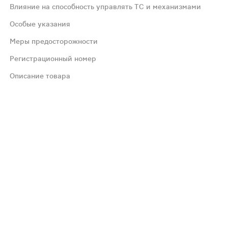
Влияние на способность управлять ТС и механизмами
Особые указания
шения функции печени. Возраст до 18 лет (данные по эф
Меры предосторожности
лось о случаях серьезных сердечно-сосудистых побочных
Регистрационный номер
Описание товара
 желудка, симптоматическая терапия. Поскольку T1/2 эл
и эритромицина (1000 мг) и кетоконазола (400 мг), явл
т не оказывал тератогенного действия. Релпакс следует 
, могут сопровождаться сонливостью или головокружение
A4, в частности кетоконазолом, итраконазолом, эритром