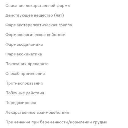
Описание лекарственной формы
0" на одной стороне и "Pfizer" - на другой.
Действующее вещество (лат)
Фармакотерапевтическая группа
Фармакологическое действие
Фармакодинамика
Фармакокинетика
Показания препарата
Способ применения
серотониновых 5-НТ 1B - и 5-НТ 1D - рецепторов, которы
Противопоказания
Побочные действия
ом тракте (ЖКТ): (абсорбция составляет около 81 %). А
Передозировка
Лекарственное взаимодействие
Применение при беременности/кормлении грудью
енозной головной боли Релпакс следует принимать как мож