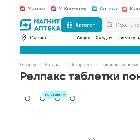
Магнит
М.Косметик
Аптека
Маг
Каталог
Москва
Акции
Скидки
Только у н
Главная
Каталог
Лекарства
Неврология психи
Релпакс таблетки по
по рецепту