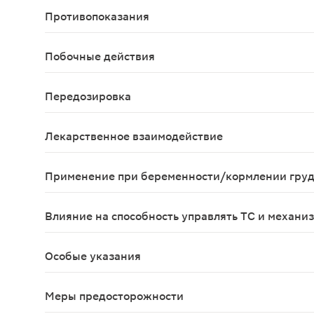
Противопоказания
Повышенная чувствительность к элетриптану или
Побочные действия
При применении агонистов 5-HT1 - серотониновы
Передозировка
Симптомы: развитие артериальной гипертензии и
Лекарственное взаимодействие
Влияние других лекарственных препаратов на фа
Применение при беременности/кормлении гру
Опыта клинического применения Релпакса у берем
Влияние на способность управлять ТС и механи
У некоторых больных мигрень или прием агонист
Особые указания
Не рекомендуется применение препарата Релпакс
Меры предосторожности