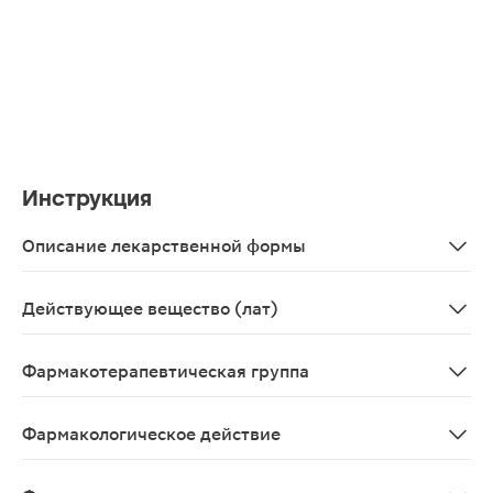
Инструкция
Описание лекарственной формы
Таблетки, покрытые оболочкой 40 мг, 10 шт. - упаковк
Действующее вещество (лат)
Famotidinum
Фармакотерапевтическая группа
Желез желудка секрецию понижающее средство - H2-г
Фармакологическое действие
Блокатор Н2-гистаминовых рецепторов III поколения;