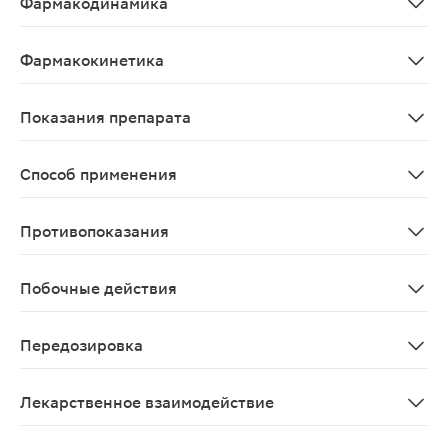
Фармакодинамика
Блокатор Н2-гистаминовых рецепторов III поколения.
Фармакокинетика
После приема внутрь быстро абсорбируется из ЖКТ. По
Показания препарата
Язвенная болезнь 12-перстной кишки и желудка в фаз
Способ применения
Внутрь. Таблетки Фамотидин следует проглатывать, не
Противопоказания
Беременность, период лактации, печеночная недостат
Побочные действия
Со стороны пищеварительной системы: сухость во рту,
Передозировка
Рвота;Двигательное возбуждение;Тремор;Снижение АД
Лекарственное взаимодействие
Клинически значимых лекарственных взаимодействий н