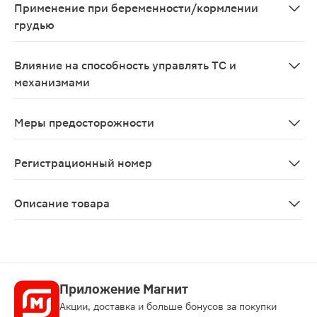
Применение при беременности/кормлении
грудью
Противопоказан во время беременности и в период гр
Влияние на способность управлять ТС и
механизмами
В период лечения фамотидином следует соблюдать ос
Меры предосторожности
Перед началом лечения необходимо исключить возможн
Регистрационный номер
ЛС-001456
Описание товара
Фамотидин таблетки 40мг 20шт используется при эроз
Приложение Магнит
Акции, доставка и больше бонусов за покупки