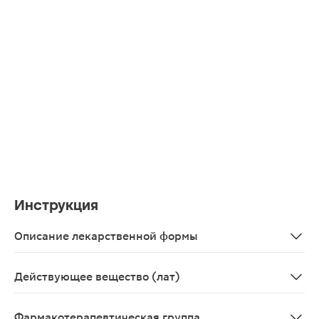
Инструкция
Описание лекарственной формы
Капсулы 40 мг, 7 шт. - упаковки безъячейковые контурн
Действующее вещество (лат)
Omeprazolum
Фармакотерапевтическая группа