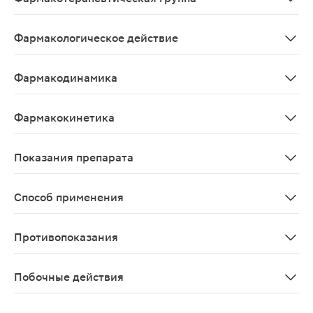
Желез желудка секрецию понижающее средство - прот
Фармакологическое действие
Ингибитор H+-K+-АТФ-азы;Тормозит активность H+-K+-
Фармакодинамика
Омепразол является рацемической смесью двух энанти
Фармакокинетика
Всасывание. Омепразол быстро всасывается из желудо
Показания препарата
Язвенная болезнь желудка и 12-перстной кишки (в фаз
Способ применения
Внутрь, не разжевывать. Капсулы обычно принимают утр
Противопоказания
Повышенная чувствительность к омепразолу или любом
Побочные действия
Частота побочных эффектов классифицирована в соотве