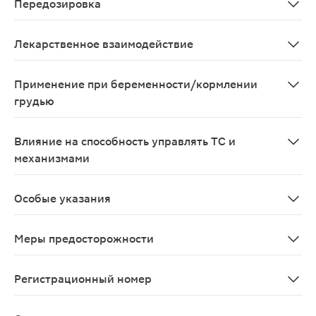
Передозировка
Нарушение зрения, сонливость, возбуждение, спутаннос
Лекарственное взаимодействие
Активные вещества с рН-зависимои абсорбцией Снижен
Применение при беременности/кормлении
грудью
Результаты исследований указывают на отсутствие не
Влияние на способность управлять ТС и
механизмами
Учитывая возможность появления нежелательных эффе
Особые указания
Перед началом терапии необходимо исключить возможн
Меры предосторожности
Недостаточность функции печени недостаточность фу
Регистрационный номер
ЛП-001970