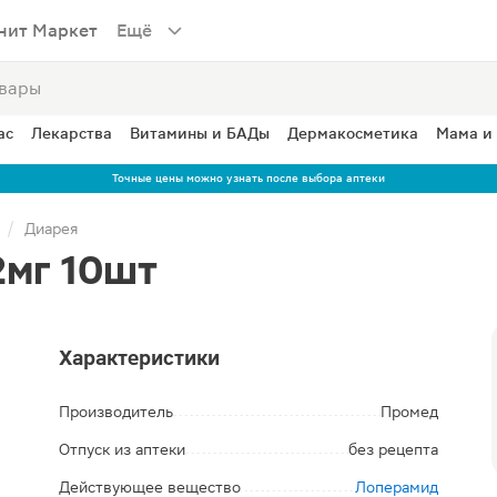
нит Маркет
Ещё
ас
Лекарства
Витамины и БАДы
Дермакосметика
Мама и
Точные цены можно узнать после выбора аптеки
Диарея
2мг 10шт
Характеристики
Производитель
Промед
Отпуск из аптеки
без рецепта
Действующее вещество
Лоперамид