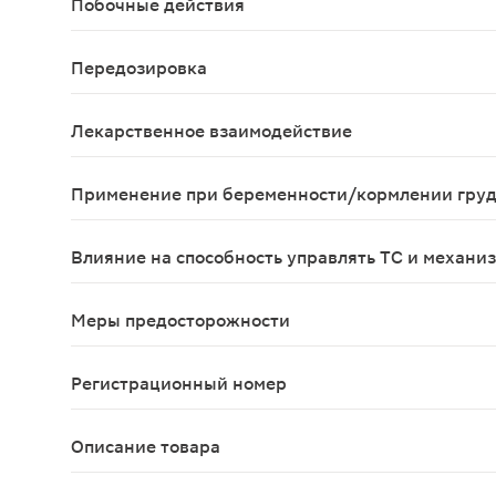
Побочные действия
Головная боль; гастралгия, сухость во рту, алле
Передозировка
Угнетение центральной нервной системы (ступор
Лекарственное взаимодействие
Полагают, что при одновременном применении к
Применение при беременности/кормлении гру
Во II и III триместрах беременности Лоперамид
Влияние на способность управлять ТС и механи
В период лечения необходимо соблюдать осторо
Меры предосторожности
При отсутствии эффекта после 2-х суток примен
Регистрационный номер
ЛС-000761
Описание товара
Лоперамид капсулы 2мг 10шт аналогичного дейст