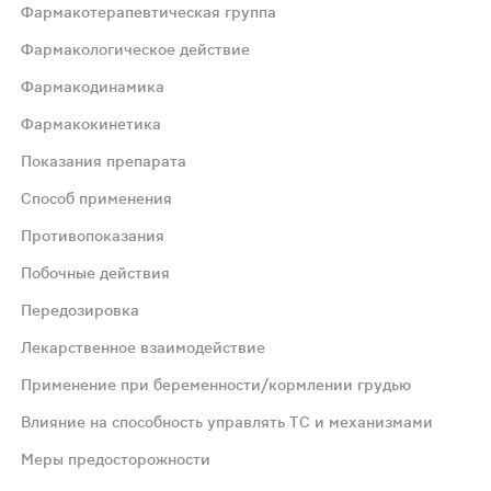
Фармакотерапевтическая группа
Фармакологическое действие
Фармакодинамика
Фармакокинетика
 счет связывания с опиоидными рецепторами в стенке к
Показания препарата
Способ применения
х нейронов через гуанин-нуклеотиды), снижает тонус и 
Противопоказания
Побочные действия
Связь с белками плазмы — 97%. Период полувыведения — 
Передозировка
ого, лекарственного, лучевого; при изменении режима п
Лекарственное взаимодействие
Применение при беременности/кормлении грудью
4 мг) Лоперамид-Акрихин, затем по 1 капсуле (2 мг) посл
Влияние на способность управлять ТС и механизмами
Меры предосторожности
тозная мальабсорбция, дивертикулез, кишечная непроход