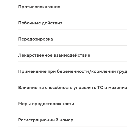
Противопоказания
Повышенная чувствительность к панкреатину; ос
Побочные действия
Аллергические реакции. Редко - диарея, запор,
Передозировка
Гиперурикозурия, гиперурикемия. У детей - запо
Лекарственное взаимодействие
Уменьшает биодоступность препаратов железа П
Применение при беременности/кормлении гру
При беременности и в период грудного вскармли
Влияние на способность управлять ТС и механи
Препарат не влияет или оказывает незначительн
Меры предосторожности
Не рекомендуется применение в фазе обострения
Регистрационный номер