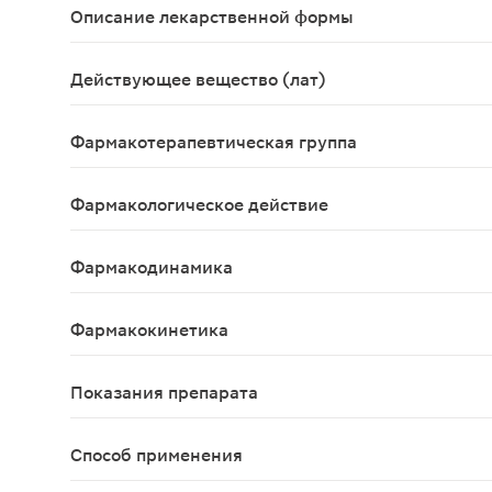
Описание лекарственной формы
Таблетки
Действующее вещество (лат)
Pancreatinum
Фармакотерапевтическая группа
Пищеварительное ферментное средство
Фармакологическое действие
Ферментное средство;Содержит панкреатические 
Фармакодинамика
Компенсирует недостаточность внешнесекреторн
Фармакокинетика
Панкреатические ферменты высвобождаются из л
Показания препарата
Недостаточность внешнесекреторной функции по
Способ применения
Доза (в пересчете на липазу) зависит от возрас