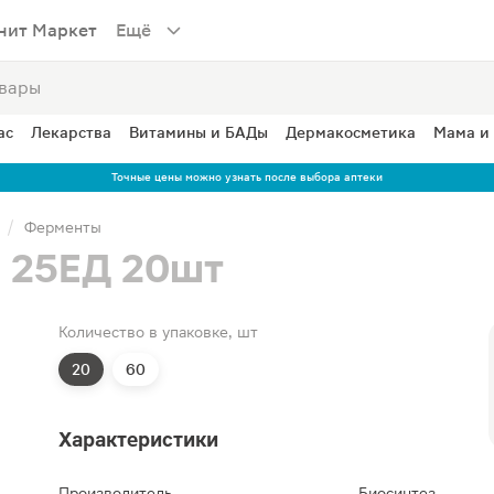
нит Маркет
Ещё
ас
Лекарства
Витамины и БАДы
Дермакосметика
Мама и
Точные цены можно узнать после выбора аптеки
Ферменты
и 25ЕД 20шт
Количество в упаковке, шт
20
60
Характеристики
Производитель
Биосинтез