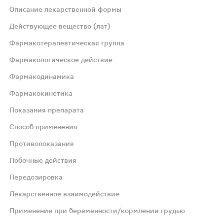
Описание лекарственной формы
Действующее вещество (лат)
Фармакотерапевтическая группа
Фармакологическое действие
Фармакодинамика
Фармакокинетика
чают переваривание углеводов, жиров и белков, что сп
Показания препарата
Способ применения
ческое, амилолитическое и липолитическое действие. В
Противопоказания
Побочные действия
, т.к. защищены от действия желудочного сока оболочк
Передозировка
е, муковисцидозе). Хронические воспалительно-дистроф
Лекарственное взаимодействие
Применение при беременности/кормлении грудью
езы. Средняя доза для взрослых - 150 000 ЕД/сут. При п