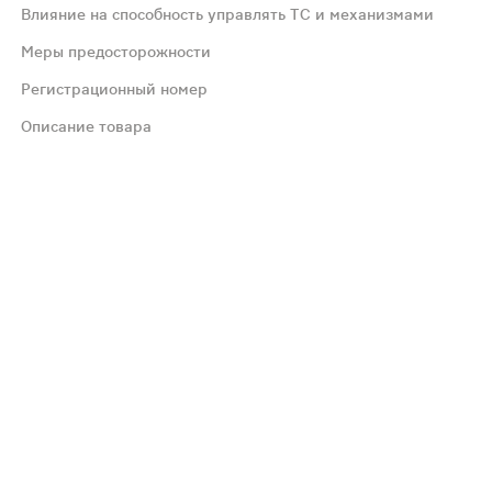
Влияние на способность управлять ТС и механизмами
Меры предосторожности
Регистрационный номер
ичинно-следственная связь развития этих реакций с дей
Описание товара
в. Циметидин усиливает действие препарата. Антациды
, когда предполагаемая польза для матери превышает п
 средствами и механизмами.
жна быть адекватна количеству ферментов, которое необ