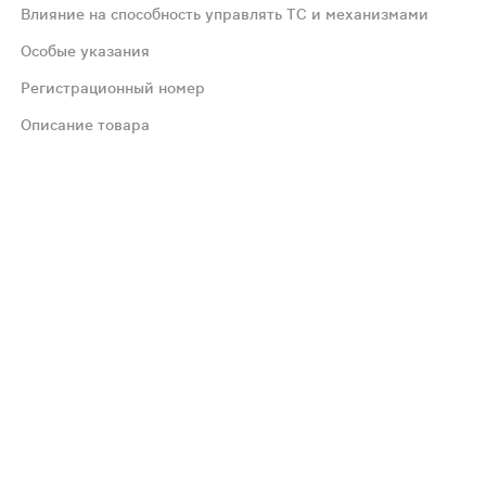
Влияние на способность управлять ТС и механизмами
Особые указания
Регистрационный номер
аях - нарушения функции печени. Со стороны ЦНС: редко 
Описание товара
ться к врачу. Лечение: симптоматическая и поддерживаю
е) при совместном применении с лоратадином увеличиваю
и потенциально опасными видами деятельности, требующ
ных пациентов. Пациентам с нарушениями функции почек 