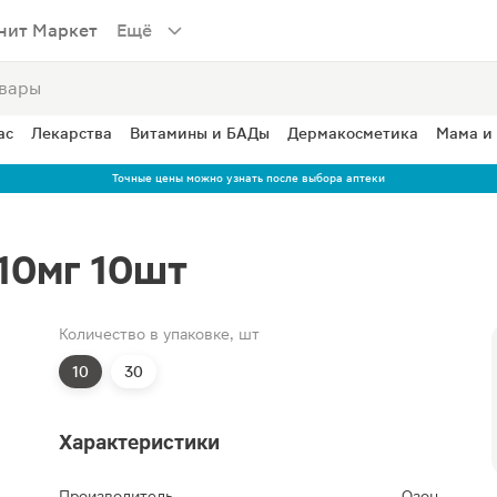
нит Маркет
Ещё
ас
Лекарства
Витамины и БАДы
Дермакосметика
Мама и
Точные цены можно узнать после выбора аптеки
10мг 10шт
Количество в упаковке, шт
10
30
Характеристики
Производитель
Озон