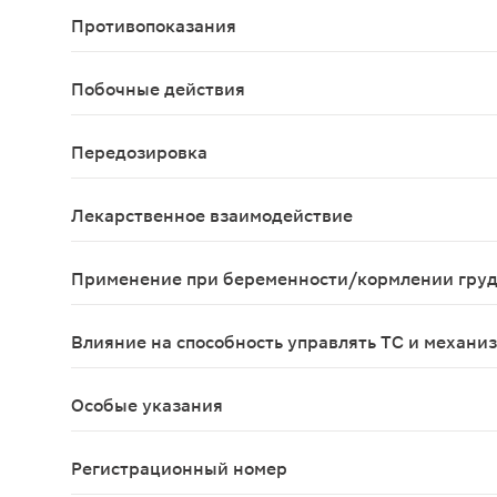
Противопоказания
Беременность, лактация, детский возраст до 2 л
Побочные действия
Со стороны пищеварительной системы: редко - су
Передозировка
Симптомы: сонливость, тахикардия, головная бо
Лекарственное взаимодействие
Ингибиторы CYP3A4 (в т.ч. эритромицин, кетоко
Применение при беременности/кормлении гру
Лоратадин не следует применять при беременнос
Влияние на способность управлять ТС и механи
В период лечения необходимо соблюдать осторо
Особые указания
При применении лоратадина нельзя полностью и
Регистрационный номер