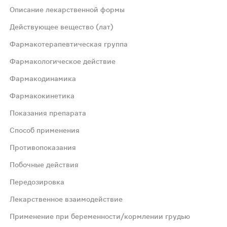
Описание лекарственной формы
овке
Действующее вещество (лат)
Фармакотерапевтическая группа
Фармакологическое действие
Фармакодинамика
ия
Фармакокинетика
вное действие. Уменьшает проницаемость капилляров, п
Показания препарата
Способ применения
 является селективным блокатором периферических H1‑ги
Противопоказания
Побочные действия
й концентрации (Tmax) лоратадина в плазме крови - 1-1
Передозировка
птомы гистаминергий, вызванные применением гистамино
Лекарственное взаимодействие
Применение при беременности/кормлении грудью
2 лет при массе тела менее 30 кг - 5 мг 1 раз/сут.