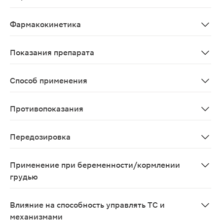
Противовирусное средство, синтетический аналог пур
Фармакокинетика
При приеме внутрь биодоступность составляет 15-30%. 
Показания препарата
Лечение инфекций кожи и слизистых оболочек, вызван
Способ применения
Внутрь, во время или сразу после приема пищи, запива
Противопоказания
Повышенная чувствительность к ацикловиру или валац
Передозировка
Ацикловир лишь частично абсорбируется в желудочно-
Применение при беременности/кормлении
грудью
Фертильность Нет данных о влиянии ацикловира на же
Влияние на способность управлять ТС и
механизмами