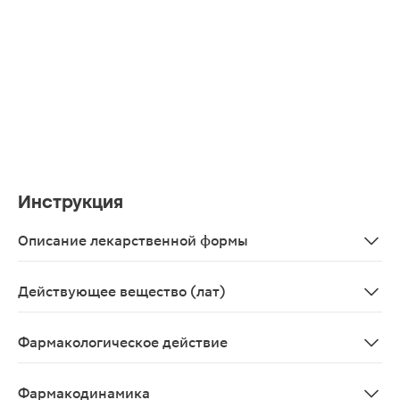
Инструкция
Описание лекарственной формы
Таблетки 200мг, 10 шт. - упаковки контурные ячейковые
Действующее вещество (лат)
Acyclovirum
Фармакологическое действие
Противовирусное средство, синтетический аналог пур
Фармакодинамика