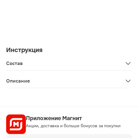
Инструкция
Состав
Hydrocarbon oil liquid/light liqid paraffin, vitis vinifera (g
Описание
Масло для кутикулы и ногтей Librederm Витамин F — 
Приложение Магнит
Акции, доставка и больше бонусов за покупки