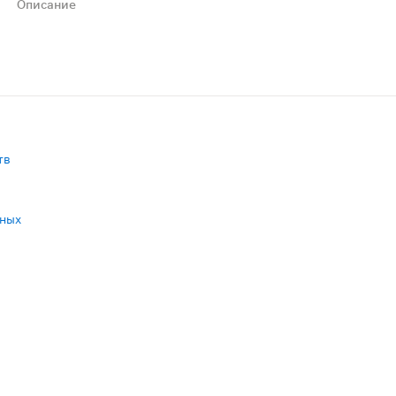
Описание
 время обильных выделений. Уникальный сухой лосьон D
тв
нных