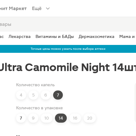
нит Маркет
Ещё
ас
Лекарства
Витамины и БАДы
Дермакосметика
Мама и
Точные цены можно узнать после выбора аптеки
Ultra Camomile Night 14ш
Количество капель
4
5
6
7
Количество в упаковке
7
9
10
14
16
20