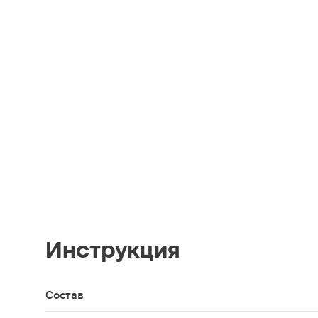
Инструкция
Состав
Целлюлоза, полиакрилат натрия, прочие компон