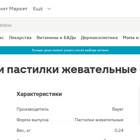
нит Маркет
Ещё
ас
Лекарства
Витамины и БАДы
Дермакосметика
Мама и
Точные цены можно узнать после выбора аптеки
и пастилки жевательные
Характеристики
Производитель
Bayer
Форма выпуска
Пастилки жевательные
Вес, кг
0.24