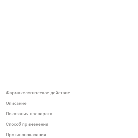
Фармакологическое действие
х процессов человеческого организма. Улучшает функци
Описание
Показания препарата
ся биодобавкой, восполняющей витамин В6, В12 и С. Они
Способ применения
Противопоказания