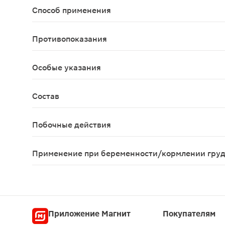
Способ применения
Детям старше 3 лет – по 1 жевательной пастилке 
Противопоказания
Индивидуальная непереносимость компонентов, 
Особые указания
Биологически активная добавка к пище Перед пр
Состав
Активное вещество: Витаминный премикс (холин, 
Побочные действия
Возможны аллергические реакции
Применение при беременности/кормлении гру
Беременным и кормящим женщинам необходимо п
Приложение Магнит
Покупателям