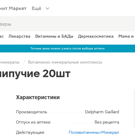
нит Маркет
Ещё
ас
Лекарства
Витамины и БАДы
Дермакосметика
Мама и
Точные цены можно узнать после выбора аптеки
 минералы
Витаминно-минеральные комплексы
шипучие 20шт
Характеристики
Производитель
Delpharm Gaillard
Отпуск из аптеки
без рецепта
Действующее
Поливитамины+Минерал