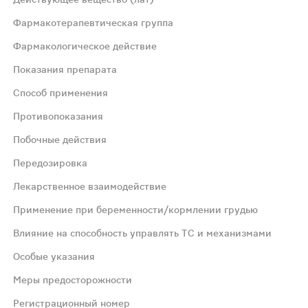
Фармакотерапевтическая группа
Фармакологическое действие
Показания препарата
Способ применения
редкими элементами, являющихся важными факторами мета
Противопоказания
Побочные действия
нном и несбалансированном питании (диеты); при повыше
Передозировка
Лекарственное взаимодействие
чая в день, или по указанию врача. Без рекомендации вр
Применение при беременности/кормлении грудью
е при наличии гипервитаминоза А и D, гиперкальциемии, 
Влияние на способность управлять ТС и механизмами
Особые указания
Меры предосторожности
Регистрационный номер