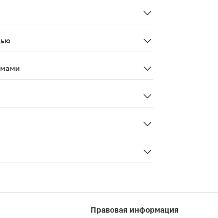
створимые витамины А и D, признаки острой или хроничес
нные препараты.
дью
иод грудного вскармливания при условии соблюдения рек
змами
едства, должны проконсультироваться с врачом перед те
совершенно безвредно, и объясняется наличием в препар
Правовая информация