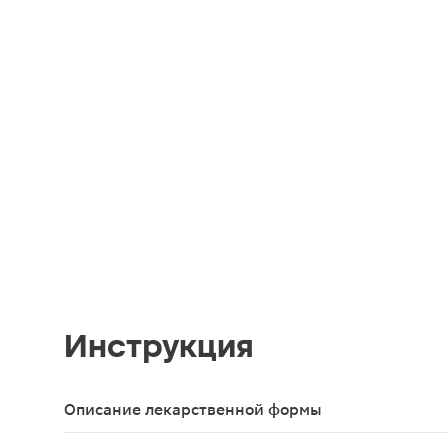
Инструкция
Описание лекарственной формы
Таблетки шипучие цилиндрические плоские, от б