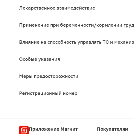
Симптомы: поскольку Супрадин® содержит жирора
Лекарственное взаимодействие
Не принимать одновременно другие поливитами
Применение при беременности/кормлении гру
Можно принимать во время беременности и в пер
Влияние на способность управлять ТС и механи
Не выявлено.
Особые указания
Пациенты, принимающие другие лекарственные ср
Меры предосторожности
Возможно окрашивание мочи в желтый цвет, что 
Регистрационный номер
П N015220/01
Приложение Магнит
Покупателям