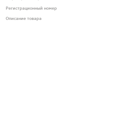
едующей градацией: очень часто (с частотой более 1/10)
Регистрационный номер
Описание товара
генным действием - при применении в I триместре береме
равлении транспортными средствами и занятиях потенци
ной оболочкой, не имеют риски и не предназначены для 