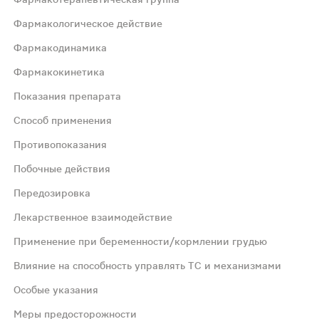
Фармакологическое действие
Фармакодинамика
Фармакокинетика
на А2 в тромбоцитах;Антиагрегантный эффект сохраняет
Показания препарата
Способ применения
на А2 в тромбоцитах. Антиагрегантный эффект сохраняет
Противопоказания
Побочные действия
полувыведения ацетилсалициловой кислоты составляет ок
Передозировка
статочность при наличии факторов риска (например, сах
Лекарственное взаимодействие
Применение при беременности/кормлении грудью
тельно растереть. Препарат предназначен для длительног
Влияние на способность управлять ТС и механизмами
Особые указания
им НПВП; кровоизлияние в головной мозг; склонность к 
Меры предосторожности