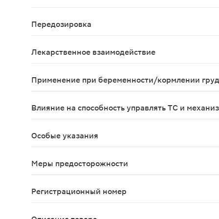
Перечисленные ниже нежелательные явления расп
Передозировка
Тошнота;Рвота;Шум в ушах;Ухудшение слуха;Гол
Лекарственное взаимодействие
нет
Применение при беременности/кормлении гру
Тромбитал Форте противопоказан к применению в 
Влияние на способность управлять ТС и механи
В период лечения препаратами ацетилсалицилов
Особые указания
нет
Меры предосторожности
Препарат следует применять по назначению врач
Регистрационный номер
ЛП-004144