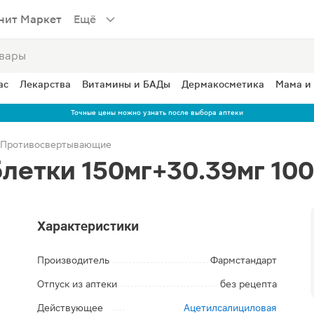
нит Маркет
Ещё
ас
Лекарства
Витамины и БАДы
Дермакосметика
Мама и
Точные цены можно узнать после выбора аптеки
Противосвертывающие
летки 150мг+30.39мг 10
Характеристики
Производитель
Фармстандарт
Отпуск из аптеки
без рецепта
Действующее
Ацетилсалициловая