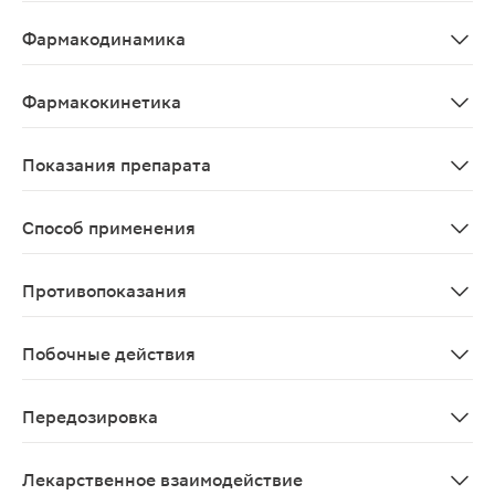
Препарат оказывает анальгезирующее, жаропонижающее
Фармакодинамика
Препарат оказывает анальгезирующее, жаропонижающее
Фармакокинетика
При приеме внутрь абсорбция полная. Во время абсорб
Показания препарата
Симптоматическое лечение болевого синдрома, головно
Способ применения
Индивидуальный. Разовая доза - от 250 мг до 1 г, суточн
Противопоказания
Эрозивно-язвенные поражения ЖКТ в фазе обострения,
Побочные действия
Со стороны желудочно-кишечного тракта: снижение ап
Передозировка
Симптомы Передозировка средней степени тяжести: тош
Лекарственное взаимодействие