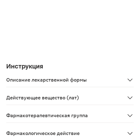
Инструкция
Описание лекарственной формы
Таблетки белого цвета, слегка мраморные, круглые, п
Действующее вещество (лат)
Acidum acetylsalicylicum
Фармакотерапевтическая группа
нестероидный противовоспалительный препарат
Фармакологическое действие