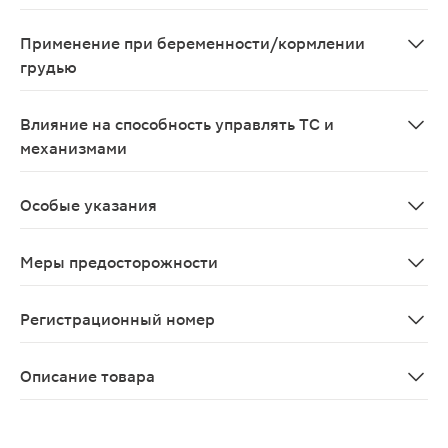
Совместное применение: - с метотрексатом в дозе 15
Применение при беременности/кормлении
грудью
Применение ацетилсалициловой кислоты противопоказа
Влияние на способность управлять ТС и
механизмами
В период лечения необходимо соблюдать осторожност
Особые указания
Ацетилсалициловая кислота может вызывать бронхоспа
Меры предосторожности
С осторожностью При сопутствующей терапии антикоаг
Регистрационный номер
Р N003846/01
Описание товара
Ацетилсалициловая кислота таблетки 500мг 10шт пред