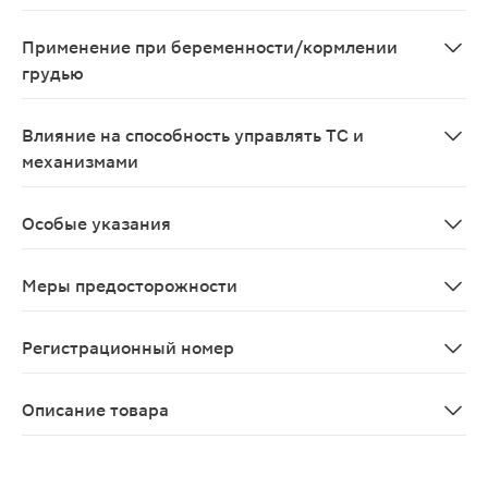
нет
Применение при беременности/кормлении
грудью
Применение во время беременности не рекомендуется
Влияние на способность управлять ТС и
механизмами
Отрицательного влияния препарата Пентоксифиллин С
Особые указания
нет
Меры предосторожности
C осторожностью применять при лабильности АД (скло
Регистрационный номер
П N014549/01
Описание товара
Пентоксифиллин таблетки ретард 400мг 20шт способст