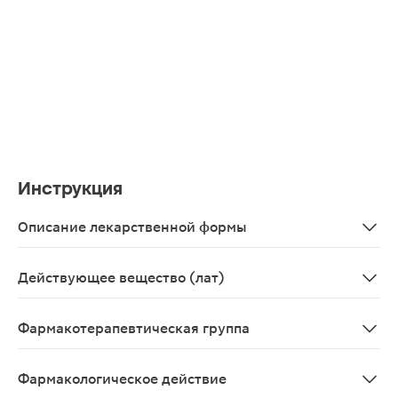
Инструкция
Описание лекарственной формы
Таблетки ретард, покрытые пленочной оболочкой 400 мг
Действующее вещество (лат)
Pentoxyphyllinum
Фармакотерапевтическая группа
Вазодилатирующее средство.
Фармакологическое действие