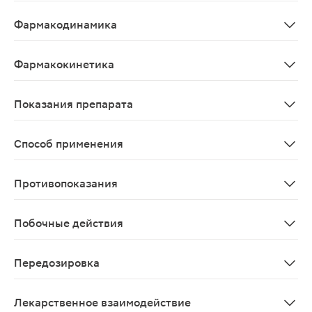
Вазодилататор;Пентоксифиллин улучшает микроциркул
Фармакодинамика
Пентоксифиллин улучшает микроциркуляцию и реологи
Фармакокинетика
После приема внутрь пентоксифиллин быстро и почти п
Показания препарата
Нарушения периферического кровообращения, обуслов
Способ применения
Применяют в/а (струйно или капельно), в/в (струйно и
Противопоказания
Повышенная чувствительность к пентоксифиллину, дру
Побочные действия
Со стороны ЦНС: головная боль, головокружение; трев
Передозировка
Головокружение, позывы на рвоту, падение артериаль
Лекарственное взаимодействие