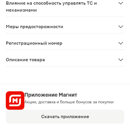
Влияние на способность управлять ТС и
механизмами
Действие веществ, входящих в состав препарата Инда
Меры предосторожности
Нарушения функции печени и почек, нарушения водно-
Регистрационный номер
ЛСР-006069/08
Описание товара
Индапамид-Тева таблетки 2.5мг 30шт — это лекарстве
Приложение Магнит
Акции, доставка и больше бонусов за покупки
Скачать приложение