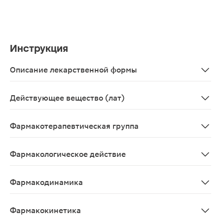
Инструкция
Описание лекарственной формы
Таблетки
Действующее вещество (лат)
Indapamidum
Фармакотерапевтическая группа
Диуретическое средство.
Фармакологическое действие
Тиазидоподобный диуретик, антигипертензивное средс
Фармакодинамика
Гипотензивное средство, тиазидоподобный диуретик с
Фармакокинетика