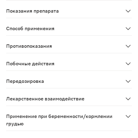
Всасывание После приема внутрь индапамид быстро и 
Показания препарата
Артериальная гипертензия.
Способ применения
Принимают внутрь по 2.5 мг 1 раз/сут (утром). При не
Противопоказания
Повышенная чувствительность к индапамиду, другим пр
Побочные действия
Со стороны желудочно-кишечного тракта: возможны тош
Передозировка
Выраженное снижение АД, водно-электролитные наруше
Лекарственное взаимодействие
нет
Применение при беременности/кормлении
грудью
Как правило, в период беременности не следует наз