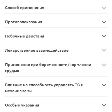
Артериальная гипертензия у взрослых.
Способ применения
Капсулы принимают внутрь. Капсулу необходимо прогл
Противопоказания
Повышенная чувствительность к действующему веществу
Побочные действия
Наиболее частыми нежелательными реакциями, о которы
Лекарственное взаимодействие
Салуретики, сердечные гликозиды, глюко- и минерало
Применение при беременности/кормлении
грудью
Следует избегать применения индапамида во время бе
Влияние на способность управлять ТС и
механизмами
В период лечения препаратом Индапамид необходимо 
Особые указания