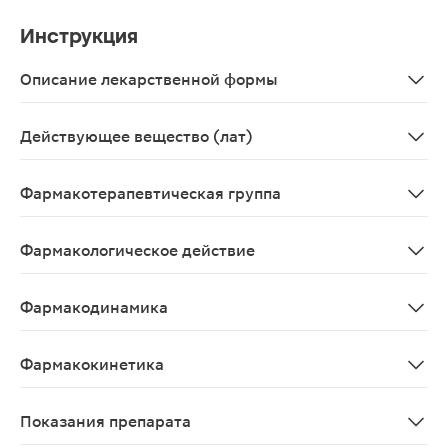
Инструкция
Описание лекарственной формы
Таблетки, покрытые оболочкой белого или почти белог
Действующее вещество (лат)
Indapamidum
Фармакотерапевтическая группа
Диуретическое средство.
Фармакологическое действие
Гипотензивное средство (диуретик, вазодилататор). П
Фармакодинамика
Индапамид относится к производным сульфонамида с и
Фармакокинетика
Всасывание После приема внутрь быстро и полностью 
Показания препарата