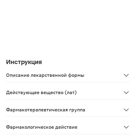
Инструкция
Описание лекарственной формы
Аэрозоль для местного применения дозированный, 30 
Действующее вещество (лат)
Camphora+Chlorobutanolum+Oleum foliorum Eucalypti v
Фармакотерапевтическая группа
Антисептическое средство.
Фармакологическое действие