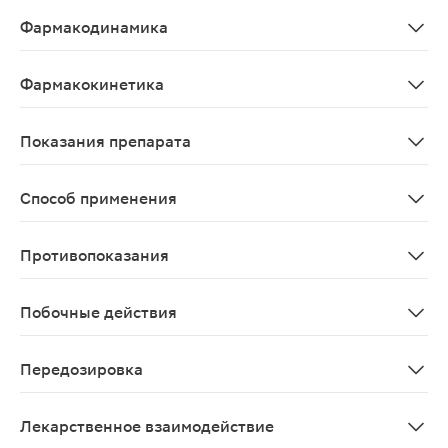
Комбинированный препарат, оказывает местное проти
Фармакодинамика
Каметон – комбинированный препарат для местного п
Фармакокинетика
В связи с низкой системной абсорбцией при местном 
Показания препарата
Назначают для местного лечения хронических, острых 
Способ применения
Ингаляционно. Распыляют в ротовую полость и носовые
Противопоказания
Повышенная чувствительность к любому из компонентов
Побочные действия
Возможна индивидуальная непереносимость, аллергич
Передозировка
Признаки острого отравления при попадании внутрь: т
Лекарственное взаимодействие