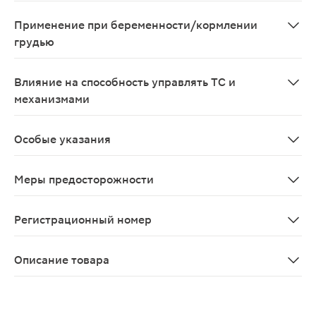
нет
Применение при беременности/кормлении
грудью
Возможно применение при беременности и в период г
Влияние на способность управлять ТС и
механизмами
Применение препарата не оказывает влияния на спос
Особые указания
нет
Меры предосторожности
С осторожностью. Баллон не вскрывать и не нагревать.
Регистрационный номер
ЛС-002052
Описание товара
Каметон аэрозоль для местного применения 30г являе