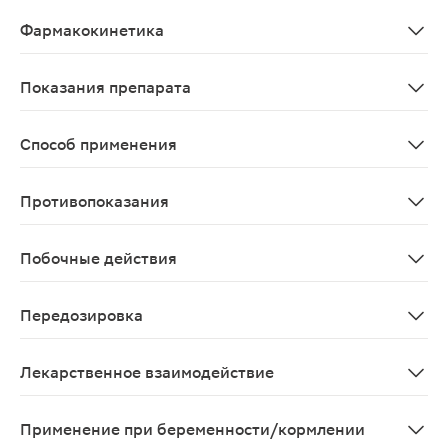
Механизм действия Активное вещество - лакосамид (R
Фармакокинетика
Всасывание Лакосамид быстро и полностью всасываетс
Показания препарата
В качестве дополнительной терапии парциальных судо
Способ применения
Для приема внутрь Суточную дозу делят на 2 приема -
Противопоказания
Повышенная чувствительность к активному веществу и
Побочные действия
При лечении лакосамидом самыми частыми побочными ре
Передозировка
После приема препарата в дозе 1200 мг/сут - в основ
Лекарственное взаимодействие
Результаты исследований свидетельствуют о низкой в
Применение при беременности/кормлении