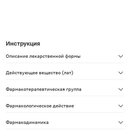
Инструкция
Описание лекарственной формы
Таблетки, покрытые пленочной оболочкой 100мг, 14 шт. 
Действующее вещество (лат)
Lacosamidum
Фармакотерапевтическая группа
Противоэпилептическое средство.
Фармакологическое действие
Противоэпилептический препарат;Точный механизм пр
Фармакодинамика