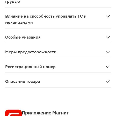
грудью
В отношении всех противоэпилептических препаратов 
Влияние на способность управлять ТС и
механизмами
Препарат может оказывать влияние на способность уп
Особые указания
Лечение лакосамидом может сопровождаться головокру
Меры предосторожности
Сердечный ритм и проводимость В клинических исслед
Регистрационный номер
ЛСР-009187/09
Описание товара
Вимпат таблетки 100мг 14шт назначаются взрослым и 
Приложение Магнит