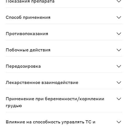
Показания препарата
Симптомы диспепсии, связанной с повышенной кислотн
Способ применения
Установлено, что ни время суток, ни прием пищи не в
Противопоказания
Дефицит сахаразы/изомальтазы, непереносимость фрук
Побочные действия
Исходя из опыта клинических исследований, можно сд
Передозировка
Данные о намеренной или случайной передозировке м
Лекарственное взаимодействие
Система цитохрома 450 Рабепразол натрия, как и дру
Применение при беременности/кормлении
грудью
Данных о безопасности применения рабепразола при б
Влияние на способность управлять ТС и