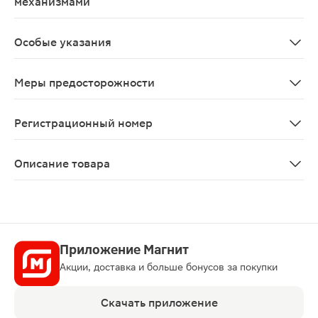
механизмами
Исходя из особенностей фармакодинамики рабепразола
Особые указания
Ответ пациента на терапию рабепразолом натрия не и
Меры предосторожности
Ответ пациента на терапию рабепразолом натрия не и
Регистрационный номер
ЛСР-008784/10
Описание товара
Рабиет капсулы 10мг 14шт — противоязвенный препара
Приложение Магнит
Акции, доставка и больше бонусов за покупки
Скачать приложение