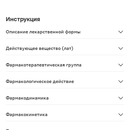
Инструкция
Описание лекарственной формы
Капсулы кишечнорастворимые твердые желатиновые, раз
Действующее вещество (лат)
Rabeprazolum
Фармакотерапевтическая группа
Средство понижающее секрецию желез желудка - про
Фармакологическое действие
Ингибитор Н+-К+-АТФ-азы. Противоязвенный препарат.
Фармакодинамика
Ингибитор Н+-К+-АТФ-азы. Противоязвенный препарат.
Фармакокинетика
Всасывание Рабепразол быстро абсорбируется из кишеч