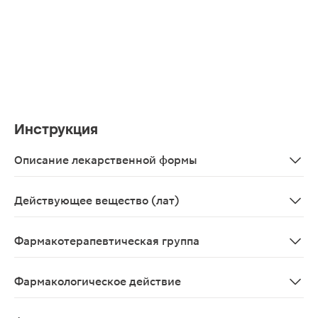
Инструкция
Описание лекарственной формы
Капсулы кишечнорастворимые 10 мг, 14 шт. - упаковки
Действующее вещество (лат)
Rabeprazolum
Фармакотерапевтическая группа
Желез желудка секрецию понижающее средство - прот
Фармакологическое действие
Механизм действия Рабепразол натрия относится к кл