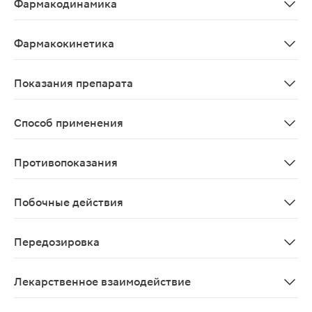
Фармакодинамика
Рабепразол относится к классу антисекреторных веще
Фармакокинетика
Абсорбция. Рабепразол быстро абсорбируется из кишеч
Показания препарата
Язвенная болезнь желудка и двенадцатиперстной кишки
Способ применения
Внутрь, предпочтительно утром до еды. Капсулы препа
Противопоказания
Повышенная чувствительность к рабепразолу, замещен
Побочные действия
Со стороны пищеварительной системы: диарея, тошнота,
Передозировка
Со стороны иммунной системы: редко - острые системны
Лекарственное взаимодействие
При одновременном применении с дигоксином возможн