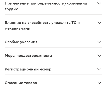
Применение при беременности/кормлении
грудью
Рабепразол противопоказан к применению при беремен
Влияние на способность управлять ТС и
механизмами
Исходя из особенностей фармакодинамики рабепразола
Особые указания
Перед началом терапии необходимо исключить злокаче
Меры предосторожности
Ответ пациента на терапию рабепразолом не исключае
Регистрационный номер
ЛП-003466
Описание товара
Рабепразол-СЗ капсулы 10мг 28шт является средством