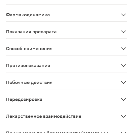
Средство для лечения мигрени; агонист серотониновы
Фармакодинамика
Суматриптан - селективный агонист сосудистых 5-гидр
Показания препарата
Купирование приступов мигрени и синдрома Хортона (
Способ применения
Препарат Суматриптан не должен назначаться в качес
Противопоказания
ИБС, артериальная гипертензия; одновременный прием
Побочные действия
Со стороны ЦНС: головокружение, слабость, сонливост
Передозировка
Сведения по передозировки отсутствуют
Лекарственное взаимодействие
При одновременном применении с солями лития описа