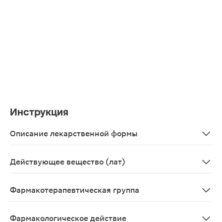
Инструкция
Описание лекарственной формы
Таблетки, покрытые пленочной оболочкой 100 мг, 2 шт.
Действующее вещество (лат)
Sumatriptanum
Фармакотерапевтическая группа
Противомигренозное средство
Фармакологическое действие