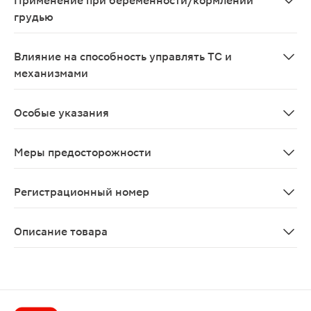
Применение при беременности/кормлении
грудью
Клинический опыт применения суматриптана при берем
Влияние на способность управлять ТС и
механизмами
У пациентов с мигренью может возникать сонливость 
Особые указания
Суматриптан не применяют для предупреждения присту
Меры предосторожности
Препарат Суматриптан следует назначать только в то
Регистрационный номер
ЛП-002635
Описание товара
Суматриптан таблетки 100мг 2шт показаны к применен