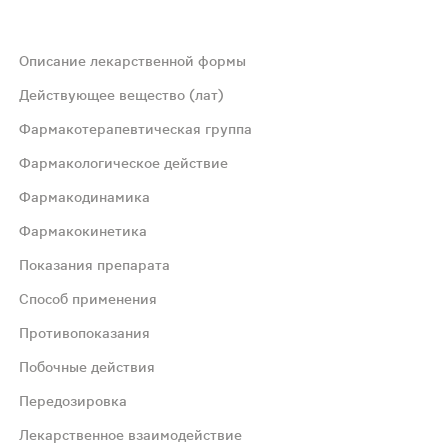
Описание лекарственной формы
еречном разрезе таблетки видны два слоя - ядро почти б
Действующее вещество (лат)
Фармакотерапевтическая группа
Фармакологическое действие
Фармакодинамика
Фармакокинетика
Показания препарата
Способ применения
а другие подтипы 5-НТ-рецепторов (5-НТ2-5-НТ7). Рецепт
Противопоказания
Побочные действия
внутрь . Всасывание После приема внутрь суматриптан б
Передозировка
Лекарственное взаимодействие