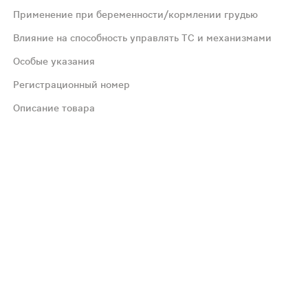
Применение при беременности/кормлении грудью
ую дозу препарата Суматриптан. Рекомендуется начать п
Влияние на способность управлять ТС и механизмами
Особые указания
близкие к ним соединения, препаратов лития, ингибитор
Регистрационный номер
иальная гипотензия или кратковременное повышение АД, 
Описание товара
 одновременном применении с моклобемидом повышается
к применению. С осторожностью следует применять в пер
иемом препарата Суматриптан. Пациенты должны быть осо
ениях функции печени и почек, а также у пациентов с э