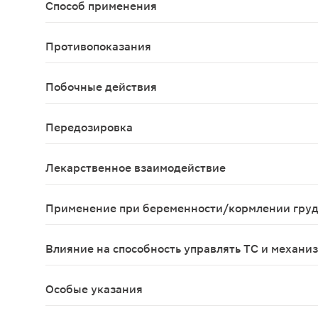
Способ применения
Препарат Суматриптан не должен назначаться в 
Противопоказания
ИБС, артериальная гипертензия; одновременный 
Побочные действия
Со стороны ЦНС: головокружение, слабость, сон
Передозировка
Сведения по передозировки отсутствуют
Лекарственное взаимодействие
При одновременном применении с солями лития 
Применение при беременности/кормлении гру
Клинический опыт применения суматриптана при 
Влияние на способность управлять ТС и механи
У пациентов с мигренью может возникать сонлив
Особые указания
Суматриптан не применяют для предупреждения п