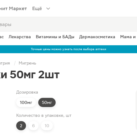
нит Маркет
Ещё
ас
Лекарства
Витамины и БАДы
Дермакосметика
Мама и
Точные цены можно узнать после выбора аптеки
атрия
Мигрень
и 50мг 2шт
Дозировка
100мг
50мг
Количество в упаковке, шт
2
6
10