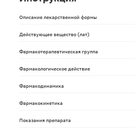
Описание лекарственной формы
Таблетки, покрытые пленочной оболочкой белого 
Действующее вещество (лат)
Sumatriptanum
Фармакотерапевтическая группа
Противомигренозное средство
Фармакологическое действие
Противомигренозное
Фармакодинамика
Суматриптан - селективный агонист сосудистых 5
Фармакокинетика
Приступы мигрени не оказывают существенного в
Показания препарата
Купирование приступов мигрени и синдрома Хор