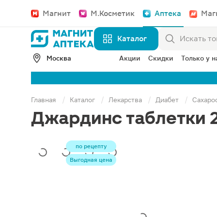
Магнит
М.Косметик
Аптека
Маг
Каталог
Москва
Акции
Скидки
Только у н
Главная
Каталог
Лекарства
Диабет
Сахаро
Джардинс таблетки 
по рецепту
Выгодная цена