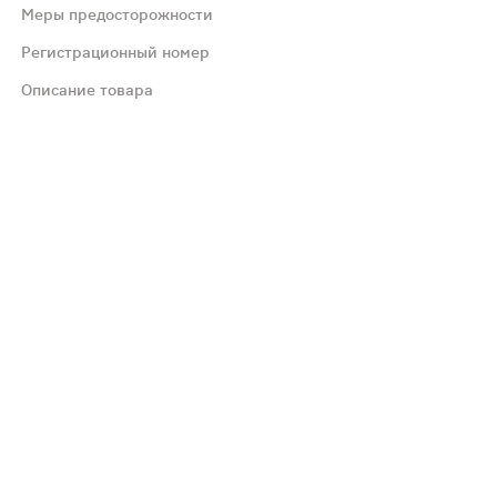
Меры предосторожности
их исследованиях была сходной. Наиболее частой нежела
Регистрационный номер
озы эмпаглифлозина. достигавшие 800 мг (в 32 раза пр
Описание товара
 петлевых диуретиков, что, в свою очередь, может увел
ффективности и безопасности. Данные, полученные в до
вами и механизмами не проводилось. Пациентам следует
абетического кетоацидоза. Диабетический кетоацидоз. П
иабетического кетоацидоза. Диабетический кетоацидоз 