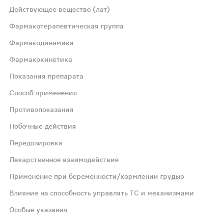
Действующее вещество (лат)
Фармакотерапевтическая группа
Фармакодинамика
Фармакокинетика
люкозы 2 типа.
Показания препарата
висимого переносчика глюкозы 2 типа с величиной конце
Способ применения
Противопоказания
 2. Всасывание Эмпаглифлозин после приема внутрь быст
Побочные действия
Передозировка
 только на фоне диеты и физических упражнений, назнач
Лекарственное взаимодействие
а составляет 10 мг 1 раз/сут. Если суточная доза 10 мг 
Применение при беременности/кормлении грудью
Влияние на способность управлять ТС и механизмами
 кетоацидоз; - редкие наследственные нарушения (дефици
Особые указания