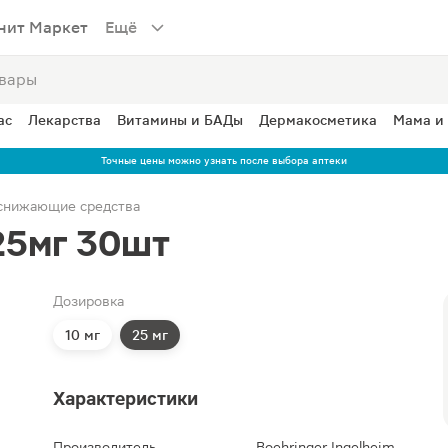
нит Маркет
Ещё
ас
Лекарства
Витамины и БАДы
Дермакосметика
Мама и
Точные цены можно узнать после выбора аптеки
снижающие средства
25мг 30шт
Дозировка
10 мг
25 мг
Характеристики
Производитель
Boehringer Ingelheim