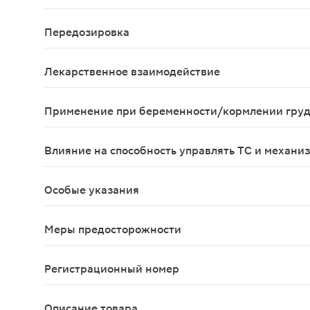
Общая частота нежелательных явлений у пациент
Передозировка
Во время проведения контролируемых клинически
Лекарственное взаимодействие
Фармакодинамическое взаимодействие Эмпаглифло
Применение при беременности/кормлении гру
Применение эмпаглифлозина во время беременно
Влияние на способность управлять ТС и механи
Клинических исследований по влиянию эмпаглиф
Особые указания
Препарат Джардинс не рекомендуется назначать 
Меры предосторожности
Препарат Джардинс® не рекомендуется применять
Регистрационный номер
ЛП-002735
Описание товара