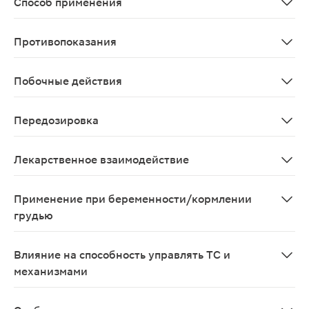
Способ применения
Препарат применяется внутрь. Начальную и поддержив
Противопоказания
сахарный диабет 1 типа; повышенная чувствительност
Побочные действия
Со стороны обмена веществ: гипогликемия, гипонатрие
Передозировка
Развитие гипогликемии
Лекарственное взаимодействие
Усиление гипогликемического действия глимепирида 
Применение при беременности/кормлении
грудью
Глимепирид противопоказан к применению у беременны
Влияние на способность управлять ТС и
механизмами
В случае развития гипогликемии или гипергликемии, 