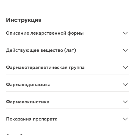
Инструкция
Описание лекарственной формы
Таблетки 3мг, 10 шт. - упаковки ячейковые контурные 
Действующее вещество (лат)
Glimepiridum
Фармакотерапевтическая группа
Гипогликемическое средство для перорального примен
Фармакодинамика
Глимепирид действует, главным образом, стимулируя 
Фармакокинетика
Абсорбция При многократном приеме глимепирида в су
Показания препарата
Сахарный диабет 2 типа (в монотерапии или в состав