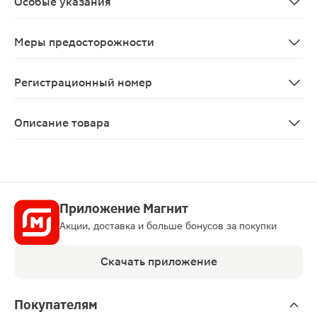
Особые указания
С осторожностью применяют у пациентов с сопутствую
Меры предосторожности
В первые недели лечения (повышенный риск развития 
Регистрационный номер
ЛП-003488
Описание товара
Глимепирид таблетки 3мг 30шт — гипогликемическое ле
Приложение Магнит
Акции, доставка и больше бонусов за покупки
Скачать приложение
Покупателям