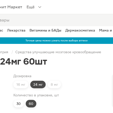
нит Маркет
Ещё
ас
Лекарства
Витамины и БАДы
Дермакосметика
Мама и
Точные цены можно узнать после выбора аптеки
атрия
Средства улучшающие мозговое кровообращение
 24мг 60шт
Дозировка
16 мг
24 мг
8 мг
Количество в упаковке, шт
30
60