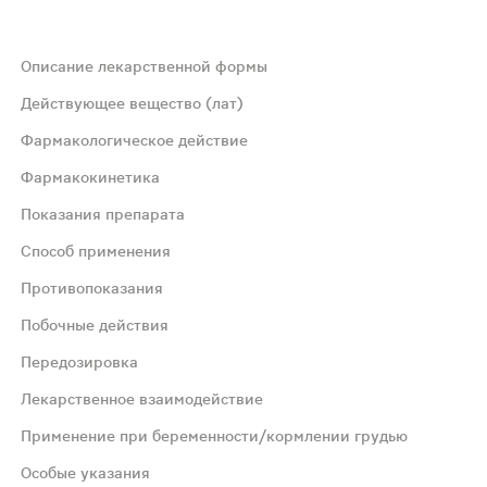
Описание лекарственной формы
Действующее вещество (лат)
Фармакологическое действие
Фармакокинетика
Показания препарата
оров вестибулярных ядер ЦНС;За счет расслабления прек
Способ применения
я максимальной концентрация в плазме крови - 3 часа. П
Противопоказания
Побочные действия
), снижением слуха и шумом в ушах. Симптоматическое 
Передозировка
Лекарственное взаимодействие
Применение при беременности/кормлении грудью
й возраст до 18 лет, феохромоцитома, непереносимость л
Особые указания