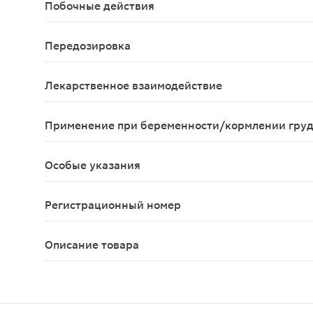
Побочные действия
Со стороны пищеварительной системы: возможны 
Передозировка
Тошнота, рвота, судороги
Лекарственное взаимодействие
Антигистаминные препараты при одновременном
Применение при беременности/кормлении гру
Противопоказано применение препарата в связи 
Особые указания
С осторожностью следует применять у пациентов 
Регистрационный номер
ЛП-001656
Описание товара
Бетагистин таблетки 24мг 60шт используется пр