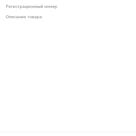
Регистрационный номер
игастрии. Аллергические реакции: в отдельных случаях 
Описание товара
сности его применения при беременности и в период гру
шки в анамнезе, во II и III триместрах беременности, а
 как регулятор микроциркуляции и давления эндолимфы в