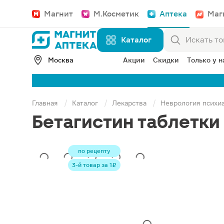
Магнит
М.Косметик
Аптека
Маг
Каталог
Москва
Акции
Скидки
Только у н
Главная
Каталог
Лекарства
Неврология психи
Бетагистин таблетки
по рецепту
3-й товар за 1 ₽