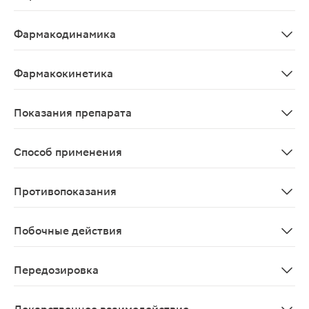
Селективный бета1-адреноблокатор без внутренней си
Фармакодинамика
Бисопролол - селективный бета1-адреноблокатор без 
Фармакокинетика
Абсорбция - 80-90%, прием пищи не влияет на абсорбц
Показания препарата
Артериальная гипертензия, профилактика приступов с
Способ применения
Индивидуальный. Для приема внутрь суточная доза соста
Противопоказания
Повышенная чувствительность к бисопрололу или к лю
Побочные действия
Со стороны нервной системы: слабость, утомляемость
Передозировка
Случаи передозировки не отмечены