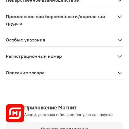
Лекарственное взаимодействие
При одновременном применении антацидных и противо
Применение при беременности/кормлении
грудью
Возможно применение при беременности и в период г
Особые указания
С осторожностью применяют при псориазе и при указа
Регистрационный номер
ЛП-002065
Описание товара
Бисопролол таблетки 10мг 50шт обладают антиаритмич
Приложение Магнит
Акции, доставка и больше бонусов за покупки