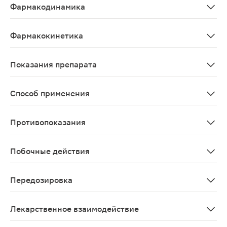
Фармакодинамика
Оказывает местное противовоспалительное, антиэкссу
Фармакокинетика
При наружном применении проникает в очаг воспаления
Показания препарата
Острые и хронические воспалительные заболевания оп
Способ применения
Наружно. Взрослым и детям с 12 лет наносят небольшо
Противопоказания
Индивидуальная повышенная чувствительность к кетопр
Побочные действия
Со стороны пищеварительной системы: боли в эпигаст
Передозировка
Крайне низкая системная абсорбция активного компо
Лекарственное взаимодействие
При одновременном применении кетопрофена с другими