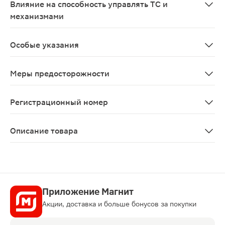
Влияние на способность управлять ТС и
механизмами
Необходимо соблюдать осторожность при управлении 
Особые указания
С осторожностью следует применять при нарушениях 
Меры предосторожности
Домперидон не рекомендуется применять для профилак
Регистрационный номер
ЛП-003751
Описание товара
Домперидон таблетки 10мг 30шт — это противорвотное
Приложение Магнит
Акции, доставка и больше бонусов за покупки