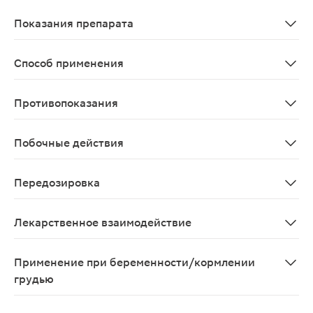
При приеме натощак домперидон быстро абсорбируется
Показания препарата
Для облегчения симптомов тошноты и рвоты.
Способ применения
Внутрь, за 15–20 минут до еды. Взрослым и детям стар
Противопоказания
Гиперчувствительность к домперидону или любому дру
Побочные действия
Со стороны ЦНС: редко - повышенная возбудимость и/и
Передозировка
Сонливость, дезориентация, экстрапирамидные расстр
Лекарственное взаимодействие
При одновременном применении с антацидами, антисе
Применение при беременности/кормлении
грудью
Данных о применении домперидона во время беременно