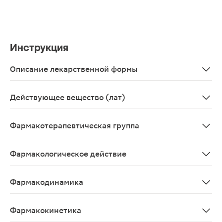
Инструкция
Описание лекарственной формы
Таблетки, покрытые пленочной оболочкой 10мг, 10 шт. 
Действующее вещество (лат)
Domperidonum
Фармакотерапевтическая группа
Противорвотное средство - дофаминовых рецепторов 
Фармакологическое действие
Домперидон — антагонист дофамина, обладающий прот
Фармакодинамика
Домперидон - антагонист дофамина, обладающий прот
Фармакокинетика