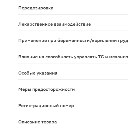
Побочные явления наблюдаются редко. Отмечалис
Передозировка
Сонливость, дезориентация, экстрапирамидные р
Лекарственное взаимодействие
Антихолинергические препараты нейтрализуют д
Применение при беременности/кормлении гру
Домперидон противопоказан к применению при б
Влияние на способность управлять ТС и механи
Необходимо соблюдать осторожность при управл
Особые указания
При сочетанном применении Мотилака с антацидн
Меры предосторожности
Учитывая метаболизм домперидона в печени, след
Регистрационный номер
ЛП-№(002484)-(РГ-RU)
Описание товара