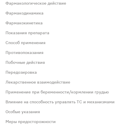
Фармакологическое действие
Фармакодинамика
Фармакокинетика
рых случаях тошноту;Действие обусловлено блокадой це
Показания препарата
Способ применения
ирамидными побочными эффектами, особенно у взрослых,
Противопоказания
Побочные действия
5%). Пониженная кислотность желудочного содержимого у
Передозировка
екоторых лекарственных средств /морфин/, эндоскопичес
Лекарственное взаимодействие
Применение при беременности/кормлении грудью
раза в день и перед сном. При хронических диспептическ
Влияние на способность управлять ТС и механизмами
Особые указания
ника, пролактинома, детский возраст до 1 года (до 5 ле
Меры предосторожности