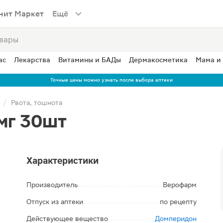
нит Маркет
Ещё
ас
Лекарства
Витамины и БАДы
Дермакосметика
Мама и
Точные цены можно узнать после выбора аптеки
Рвота, тошнота
мг 30шт
Характеристики
Производитель
Верофарм
Отпуск из аптеки
по рецепту
Действующее вещество
Домперидон