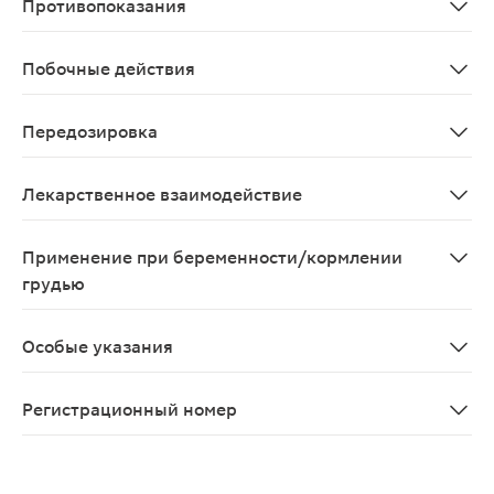
Противопоказания
сахарный диабет 1-го типа; повышенная чувствительн
Побочные действия
Со стороны обмена веществ: гипогликемия, гипонатрие
Передозировка
При приеме внутрь большой дозы глимепирида возможн
Лекарственное взаимодействие
Усиление гипогликемического действия глимепирида 
Применение при беременности/кормлении
грудью
Глимепирид противопоказан к применению у беременны
Особые указания
С осторожностью применяют у пациентов с сопутствую
Регистрационный номер
ЛП-001446