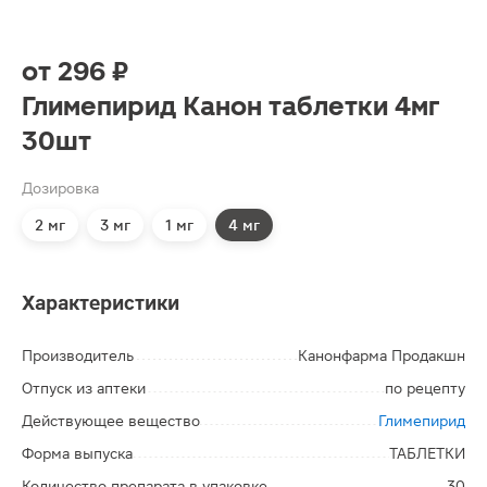
от
296 ₽
Глимепирид Канон таблетки 4мг
30шт
Дозировка
2 мг
3 мг
1 мг
4 мг
Характеристики
Производитель
Канонфарма Продакшн
Отпуск из аптеки
по рецепту
Действующее вещество
Глимепирид
Форма выпуска
ТАБЛЕТКИ
Количество препарата в упаковке
30