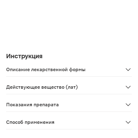
Инструкция
Описание лекарственной формы
Таблетки 4мг, 10 шт. - упаковки ячейковые контурные (
Действующее вещество (лат)
Glimepiridum
Показания препарата
Сахарный диабет 2-го типа при неэффективности диет
Способ применения
Внутрь