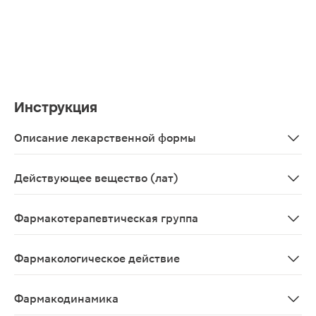
Инструкция
Описание лекарственной формы
Таблетки, покрытые пленочной оболочкой от розового 
Действующее вещество (лат)
Clopidogrelum
Фармакотерапевтическая группа
Антиагрегантное средство
Фармакологическое действие
Специфический и активный ингибитор агрегации тромб
Фармакодинамика