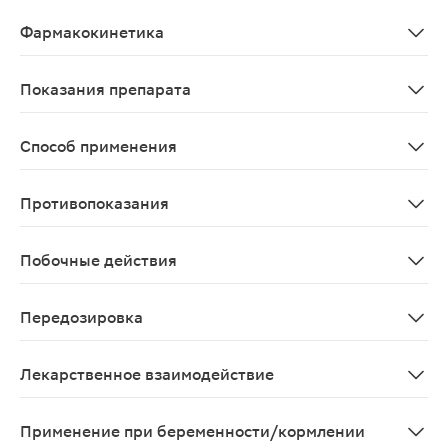
Клопидогрел специфический и активный ингибитор агр
Фармакокинетика
Всасывание и распределение Клопидогрел быстро всасы
Показания препарата
Профилактика атеротромботических событий у пациен
Способ применения
Препарат принимают внутрь, независимо от приема пищ
Противопоказания
печеночная недостаточность тяжелой степени; активно
Побочные действия
Частота побочных реакций, приведенных ниже, определ
Передозировка
Симптомы: передозировка клопидогрелом может приве
Лекарственное взаимодействие
При одновременном применении варфарина с клопидогр
Применение при беременности/кормлении