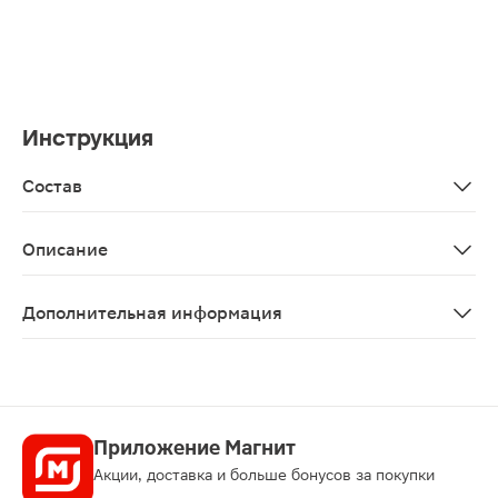
Инструкция
Состав
Ручка: полипропилен, термопластичный эластомер. Щ
Описание
Зубная щётка средней жёсткости с угольным напылени
Дополнительная информация
Дизайн или оформление этого товара может отличатьс
Приложение Магнит
Акции, доставка и больше бонусов за покупки