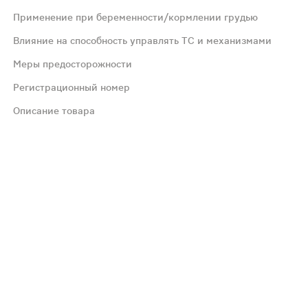
начен для применения у взрослых и детей в возрасте от 
Применение при беременности/кормлении грудью
Влияние на способность управлять ТС и механизмами
мидазола; - патология сетчатки глаза; - детский возрас
Меры предосторожности
Регистрационный номер
 тестов (слабое или умеренное повышение активности «п
Описание товара
дазола сульфоксида в крови.
идами деятельности, требующими повышенной концентрац
емя лечения регулярно контролировать функцию печени),