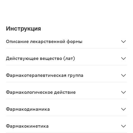
Инструкция
Описание лекарственной формы
Таблетки
Действующее вещество (лат)
Hydroxychlorochinum
Фармакотерапевтическая группа
Противомалярийное средство.
Фармакологическое действие
Противомалярийный препарат, активно подавляет эри
Фармакодинамика
Противомалярийный препарат, активно подавляет эри
Фармакокинетика