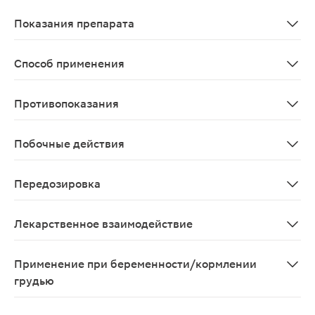
Всасывание Абсорбция препарата вариабельна. Период п
Показания препарата
Малярия: лечение острых приступов и подавляющая те
Способ применения
Принимают внутрь во время приема пищи или запивая ст
Противопоказания
Гиперчувствительность к гидроксихлорохину, производ
Побочные действия
Со стороны опорно-двигательной и нервной систем: м
Передозировка
Кардиотоксичность (нарушение проводимости по пучку 
Лекарственное взаимодействие
Увеличивает концентрацию дигоксина в плазме. Увели
Применение при беременности/кормлении
грудью
Следует избегать применения гидроксихлорохина при 