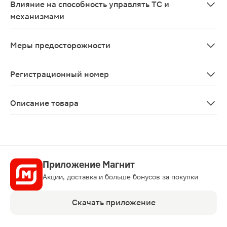
Влияние на способность управлять ТС и
механизмами
В период лечения необходимо соблюдать осторожност
Меры предосторожности
Перед началом и во время терапии необходимо проводи
Регистрационный номер
ЛСР-001058/09
Описание товара
Иммард таблетки 200мг 30шт — средство для борьбы с
Приложение Магнит
Акции, доставка и больше бонусов за покупки
Скачать приложение