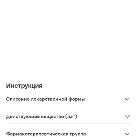
Инструкция
Описание лекарственной формы
Таблетки, покрытые пленочной оболочкой белого цвета
Действующее вещество (лат)
Acidum acetylsalicylicum+Magnesii hydroxydum
Фармакотерапевтическая группа