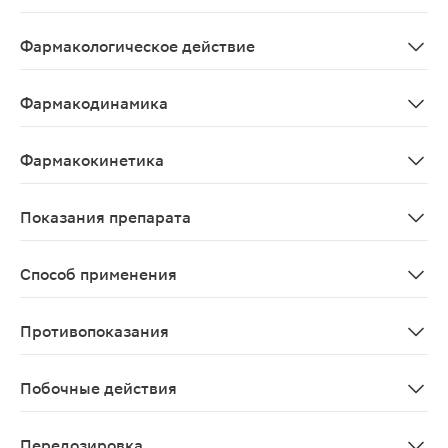
Антитромботические средства; антиагреганты, кроме 
Фармакологическое действие
Антитромботическое.
Фармакодинамика
В основе механизма действия ацетилсалициловой кисл
Фармакокинетика
Ацетилсалициловая кислота Всасывание После приема в
Показания препарата
Нестабильная стенокардия и стабильная стенокардия
Способ применения
Принимают внутрь. Таблетки следует проглатывать цел
Противопоказания
Повышенная чувствительность к АСК, вспомогательным 
Побочные действия
Аллергические реакции: крапивница (часто), отек Кви
Передозировка