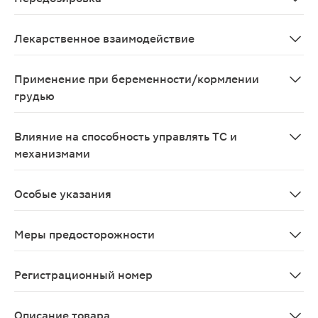
Симптомы передозировки средней степени тяжести: то
Лекарственное взаимодействие
Одновременное применение препарата Кардиомагнил с 
Применение при беременности/кормлении
грудью
Беременность Исследования на животных продемонстри
Влияние на способность управлять ТС и
механизмами
В период лечения препаратами АСК необходимо соблю
Особые указания
Препарат следует применять после назначения врача.
Меры предосторожности
С осторожностью: при подагре, гиперурикемии, налич
Регистрационный номер
П N013875/01
Описание товара