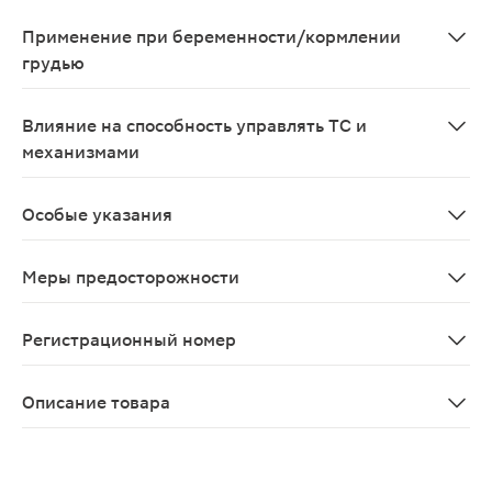
Фармакодинамическое: комбинация с нитратами (в том
Применение при беременности/кормлении
грудью
Препарат противопоказан при беременности и в перио
Влияние на способность управлять ТС и
механизмами
Во время лечения следует отказаться от занятий по
Особые указания
При отсутствии эффекта в течение 3 дней следует пр
Меры предосторожности
С осторожностью: артериальная гипотензия, заболева
Регистрационный номер
ЛС-002055
Описание товара
Андипал таблетки 10шт относится к анальгетикам, про