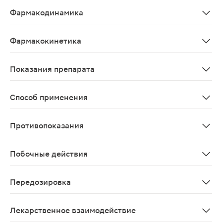
Комбинированный препарат. Сочетание компонентов пр
Фармакодинамика
Комбинированный препарат, оказывает вазодилатирующ
Фармакокинетика
Метамизол натрия: хорошо и быстро всасывается в жел
Показания препарата
Болевой синдром (слабо или умеренно выраженный), с
Способ применения
Таблетки следует проглатывать целиком, запивая дост
Противопоказания
Гиперчувствительность (в т.ч. к производным пиразо
Побочные действия
Частота приведенных побочных эффектов указана в соо
Передозировка
Для препарата Андипал Симптомы передозировки: обус
Лекарственное взаимодействие