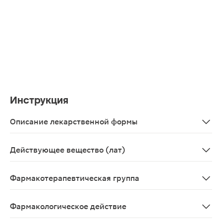
Инструкция
Описание лекарственной формы
Круглые плоскоцилиндрические таблетки, белого или б
Действующее вещество (лат)
Bendazolum+Methamizolum natrium+Papaverinum+Phen
Фармакотерапевтическая группа
анальгезирующее комбинированное средство (анальге
Фармакологическое действие