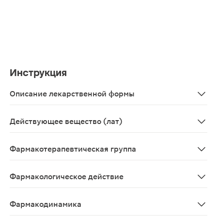
Инструкция
Описание лекарственной формы
Таблетки, покрытые пленочной оболочкой. Продолговат
Действующее вещество (лат)
Febuxostatum
Фармакотерапевтическая группа
Противоподагрическое средство, ксантиноксидазы ин
Фармакологическое действие
Противоподагрическое средство – ксантиноксидазы и
Фармакодинамика