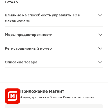
грудью
Применение во время беременности не рекомендуется
Влияние на способность управлять ТС и
механизмами
При приеме препарата Аденурик® возможно появление
Меры предосторожности
С осторожностью применять при следующих заболевани
Регистрационный номер
ЛП-003746
Описание товара
Аденурик таблетки 120мг 28шт являются противоподаг
Приложение Магнит
Акции, доставка и больше бонусов за покупки