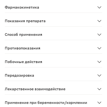
Селективный непуриновый ингибитор ксантиноксидазы,
Фармакокинетика
После приема вещество быстро и почти полностью (не 
Показания препарата
Хроническая гиперурикемия при состояних, сопровожда
Способ применения
Внутрь. Препарат Аденурик® принимают один раз в сут
Противопоказания
Повышенная чувствительность к фебуксостату и/или лю
Побочные действия
Принимая во внимания различный характер течения по
Передозировка
При передозировке препарата показана симптоматич
Лекарственное взаимодействие
С учетом механизма действия фебуксостата, основан
Применение при беременности/кормлении