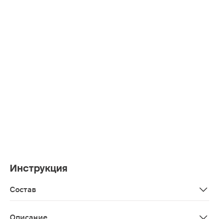
Инструкция
Состав
Целлюлоза, суперабсорбент, полимерные и нетканные
Описание