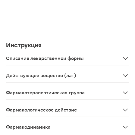
Инструкция
Описание лекарственной формы
Таблетки, покрытые пленочной оболочкой белого цвета,
Действующее вещество (лат)
Escitalopramum
Фармакотерапевтическая группа
Психоаналептики; антидепрессанты; селективные инги
Фармакологическое действие
Блокирующее обратный захват серотонина, антидепре
Фармакодинамика