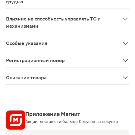
грудью
Противопоказано применение при беременности и в пе
Влияние на способность управлять ТС и
механизмами
В период лечения пациентам следует избегать вожден
Особые указания
C осторожностью следует применять у пациентов с по
Регистрационный номер
ЛП-000615
Описание товара
Элицея таблетки 10мг 56шт относится к антидепресса
Приложение Магнит
Акции, доставка и больше бонусов за покупки