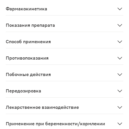
Антидепрессант. Селективно ингибирует обратный зах
Фармакокинетика
Всасывание. Абсорбция не зависит от приема пищи. T
Показания препарата
Депрессия, панические расстройства (в т.ч. с агорафоб
Способ применения
Препарат принимают внутрь 1 раз/сут, независимо от 
Противопоказания
Одновременный прием ингибиторов МАО, детский и под
Побочные действия
Классификация частоты развития побочных эффектов ВОЗ
Передозировка
При проведении клинических испытаний эсциталопрам
Лекарственное взаимодействие
При одновременном применении с ингибиторами МАО по
Применение при беременности/кормлении